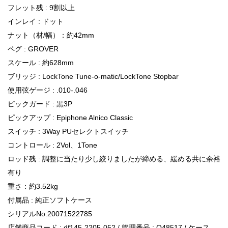
フレット残 : 9割以上
インレイ : ドット
ナット（材/幅）：約42mm
ペグ : GROVER
スケール : 約628mm
ブリッジ : LockTone Tune-o-matic/LockTone Stopbar
使用弦ゲージ : .010-.046
ピックガード : 黒3P
ピックアップ : Epiphone Alnico Classic
スイッチ : 3Way PUセレクトスイッチ
コントロール : 2Vol、1Tone
ロッド残 : 調整に当たり少し絞りましたが締める、緩める共に余裕
有り
重さ：約3.52kg
付属品 : 純正ソフトケース
シリアルNo.20071522785
店舗商品コード : df145-2205-052 / 管理番号 : Q48517 / ケース