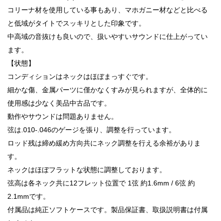
コリーナ材を使用している事もあり、マホガニー材などと比べる
と低域がタイトでスッキリとした印象です。
中高域の音抜けも良いので、扱いやすいサウンドに仕上がってい
ます。
【状態】
コンディションはネックはほぼまっすぐです。
細かな傷、金属パーツに僅かなくすみが見られますが、全体的に
使用感は少なく美品中古品です。
動作やサウンドは問題ありません。
弦は.010-.046のゲージを張り、調整を行っています。
ロッド残は締め緩め方向共にネック調整を行える余裕がありま
す。
ネックはほぼフラットな状態に調整しております。
弦高は各ネック共に12フレット位置で 1弦 約1.6mm / 6弦 約
2.1mmです。
付属品は純正ソフトケースです。製品保証書、取扱説明書は付属