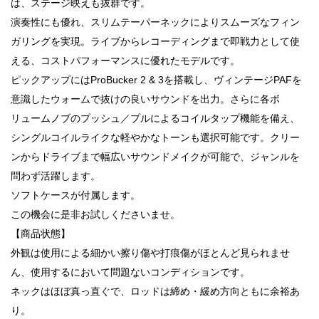
は、ステージ映えも抜群です。
演奏性にも優れ、スリムテーパーネックによりスムーズなフィン
ガリングを実現。ライブからレコーディングまで即戦力として使
える、コストパフォーマンスに優れたモデルです。
ピックアップにはProBucker 2 & 3を搭載し、ヴィンテージPAFを
意識したウォームで抜けの良いサウンドを出力。さらに各ボ
リュームノブのプッシュ／プルによるコイルタップ機能を備え、
シングルコイルライクな軽やかなトーンも選択可能です。クリー
ンからドライブまで幅広いサウンドメイクが可能で、ジャンルを
問わず活躍します。
ソフトケースが付属します。
この機会に是非お試しくださいませ。
【商品状態】
外観は使用による細かい擦り傷や打痕傷がほとんど見られませ
ん、使用するにおいて問題ないコンディションです。
ネックはほぼ真っ直ぐで、ロッドは締め・緩め方向ともに余裕あ
り。