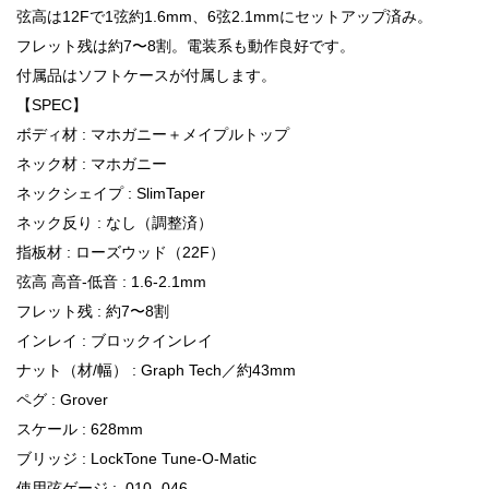
弦高は12Fで1弦約1.6mm、6弦2.1mmにセットアップ済み。
フレット残は約7〜8割。電装系も動作良好です。
付属品はソフトケースが付属します。
【SPEC】
ボディ材 : マホガニー＋メイプルトップ
ネック材 : マホガニー
ネックシェイプ : SlimTaper
ネック反り : なし（調整済）
指板材 : ローズウッド（22F）
弦高 高音-低音 : 1.6-2.1mm
フレット残 : 約7〜8割
インレイ : ブロックインレイ
ナット（材/幅） : Graph Tech／約43mm
ペグ : Grover
スケール : 628mm
ブリッジ : LockTone Tune-O-Matic
使用弦ゲージ : .010-.046