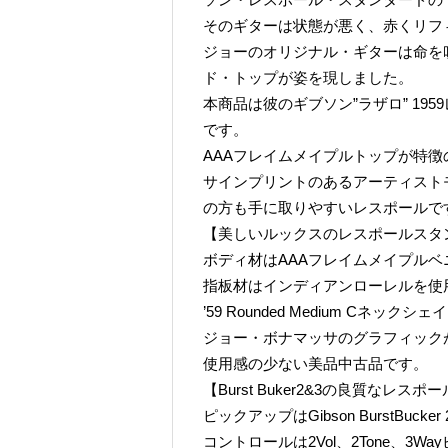
そのギターは状態が悪く、赤くリフ
ジョーのオリジナル・ギターは命を
ド・トップが姿を現しました。
本商品は彼のギブソン”ラザロ” 1
です。
AAAフレイムメイプルトップが特
サインプリントのあるアーティスト
の方も手に取りやすいレスポールで
【美しいルックスのレスポールスタ
ボディ材はAAAフレイムメイプル
指板材はインディアンローレルを使
’59 Rounded Medium C
ジョー・ボナマッサのグラフィック
使用感の少ない美品中古品です。
【Burst Buker2&3の良質なレス
ピックアップはGibson BurstBucke
コントロールは2Vol、2Tone、3