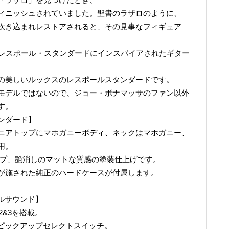
ィニッシュされていました。聖書のラザロのように、
吹き込まれレストアされると、その見事なフィギュア
959レスポール・スタンダードにインスパイアされたギター
徴の美しいルックスのレスポールスタンダードです。
モデルではないので、ジョー・ボナマッサのファン以外
す。
ンダード】
ベニアトップにマホガニーボディ、ネックはマホガニー、
用。
ネックシェイプ、艶消しのマットな質感の塗装仕上げです。
が施された純正のハードケースが付属します。
ポールサウンド】
r 2&3を搭載。
Wayピックアップセレクトスイッチ。