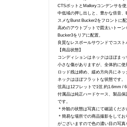
CTSポットとMalloryコンデン
中低域の押し出しと、豊かな倍音、
スメなBurst Bucker2をフロントに
高めのアウトプットで図太いトーンを
Bucker3をリアに配置。
良質なレスポールサウンドでコスト
【商品状態】
コンディションはネックはほぼまっ
小さな傷がありますが、全体的に使
ロッド残は締め、緩め方向共にネッ
ネックはほぼフラットな状態です。
弦高は12フレットで1弦 約1.6mm / 
付属品は純正ハードケース、製品保
です。
＊外観の状態は写真にて確認くださ
＊簡易な場所での商品撮影をしてお
がございますので色の濃い目の写真