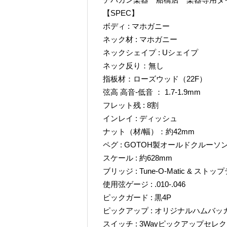
【SPEC】
ボディ : マホガニー
ネック材 : マホガニー
ネックシェイプ : Uシェイプ
ネック反り：無し
指板材：ローズウッド（22F）
弦高 高音-低音 ： 1.7-1.9mm
フレット残 : 8割
インレイ : ディッシュ
ナット（材/幅）：約42mm
ペグ : GOTOH製オールドクルー
スケール : 約628mm
ブリッジ : Tune-O-Matic & ス
使用弦ゲージ : .010-.046
ピックガード : 黒4P
ピックアップ : オリジナルハムバッ
スイッチ : 3Wayピックアップセレ