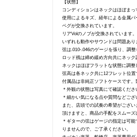
【状態】
コンディションはネックはほぼまっ
使用によるキズ、経年による金属パ
ペグが交換されています。
リアVolのノブが交換されています。
いずれも動作やサウンドは問題あり
弦は.010-.046のゲージを張り、
ロッド残は締め緩め方向共にネック
ネックはほぼフラットな状態に調整
弦高は各ネック共に12フレット位置で 1弦
付属品は非純正ソフトケースです。
＊外観の状態は写真にて確認くださ
＊細かい気になる点や質問などござ
また、店頭での試奏の希望がござい
頂けますと、商品の手配をスムーズ
＊ギターの弦はゲージの指定は可能
りませんので、ご了承ください。
チバカン楽器 船橋店 楽器専用ダイヤル TE