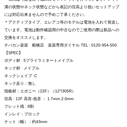
溝の状態やネック状態などから表記の弦高より低いセットアップ
には対応出来ませんので予めご了承ください。
＊アクティブタイプ、エレアコ等のモデルは電池を入れて発送し
ています。電池は動作確認用の中古なのでご使用の際は新品への
交換をオススメします。
チバカン楽器 船橋店 楽器専用ダイヤル TEL : 0120-954-550
【SPEC】
ボディ材 : 5プライラミネートメイプル
ネック材 : メイプル
ネックシェイプ :C
ネック反り：無し
指板材：エボニー（22F）（12″/305R）
弦高 : 12F 高音-低音 ： 1.7mm-2.0mm
フレット残 : 8割
インレイ：ブロック
ナット（幅）：約43mm