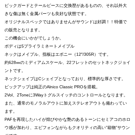
ピックガードとテールピースに交換歴があるものの、それ以外大
きな傷は無く金属パーツも良好な状態です。
オリジナルスペックではありませんがサウンドは好調！！特価で
の販売となります。
この機会にいかがでしょうか。
ボディは5プライラミネートメイプル
ネックはメイプル、指板はエボニー（12″/305R）です。
約628㎜のミディアムスケール、22フレットのセットネックジョイ
ントです。
ネックシェイプはCシェイプとなっており、標準的な厚さです。
ピックアップは純正のAlnico Classic PROを搭載。
2Vol、2Toneに3Wayトグルスイッチのコントロールとなります。
また、通常のモノラルアウトに加えステレオアウトも備わってい
ます。
PAFを再現したハイが煌びやかな艶のあるトーンにセミアコのホロ
ウ感が加わり、エピフォンながらもクオリティの高い”箱物”サウン