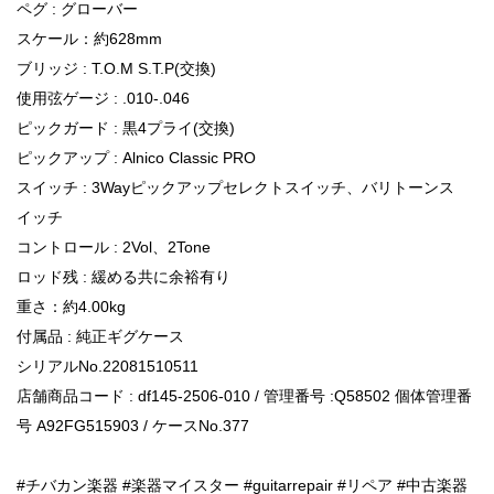
ペグ : グローバー
スケール：約628mm
ブリッジ : T.O.M S.T.P(交換)
使用弦ゲージ : .010-.046
ピックガード : 黒4プライ(交換)
ピックアップ : Alnico Classic PRO
スイッチ : 3Wayピックアップセレクトスイッチ、バリトーンス
イッチ
コントロール : 2Vol、2Tone
ロッド残 : 緩める共に余裕有り
重さ：約4.00kg
付属品 : 純正ギグケース
シリアルNo.22081510511
店舗商品コード : df145-2506-010 / 管理番号 :Q58502 個体管理番
号 A92FG515903 / ケースNo.377
#チバカン楽器 #楽器マイスター #guitarrepair #リペア #中古楽器