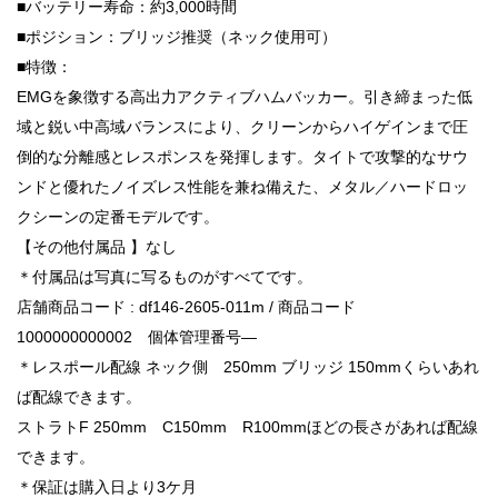
■バッテリー寿命：約3,000時間
■ポジション：ブリッジ推奨（ネック使用可）
■特徴：
EMGを象徴する高出力アクティブハムバッカー。引き締まった低
域と鋭い中高域バランスにより、クリーンからハイゲインまで圧
倒的な分離感とレスポンスを発揮します。タイトで攻撃的なサウ
ンドと優れたノイズレス性能を兼ね備えた、メタル／ハードロッ
クシーンの定番モデルです。
【その他付属品 】なし
＊付属品は写真に写るものがすべてです。
店舗商品コード : df146-2605-011m / 商品コード
1000000000002 個体管理番号—
＊レスポール配線 ネック側 250mm ブリッジ 150mmくらいあれ
ば配線できます。
ストラトF 250mm C150mm R100mmほどの長さがあれば配線
できます。
＊保証は購入日より3ケ月