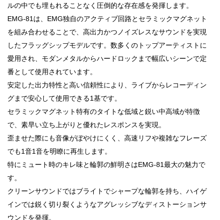
ルの中でも埋もれることなく圧倒的な存在感を発揮します。
EMG-81は、EMG独自のアクティブ回路とセラミックマグネット
を組み合わせることで、高出力かつノイズレスなサウンドを実現
したフラッグシップモデルです。数多くのトップアーティストに
愛用され、モダンメタルからハードロックまで幅広いシーンで定
番として使用されています。
安定した出力特性と高い信頼性により、ライブからレコーディン
グまで安心して使用できる1基です。
セラミックマグネット特有のタイトな低域と鋭い中高域が特徴
で、素早い立ち上がりと優れたレスポンスを実現。
歪ませた際にも音像がぼやけにくく、高速リフや複雑なフレーズ
でも1音1音を明瞭に再生します。
特にミュート時のキレ味と輪郭の鮮明さはEMG-81最大の魅力で
す。
クリーンサウンドではブライトでシャープな輪郭を持ち、ハイゲ
インでは鋭く切り裂くようなアグレッシブなディストーションサ
ウンドを発揮。