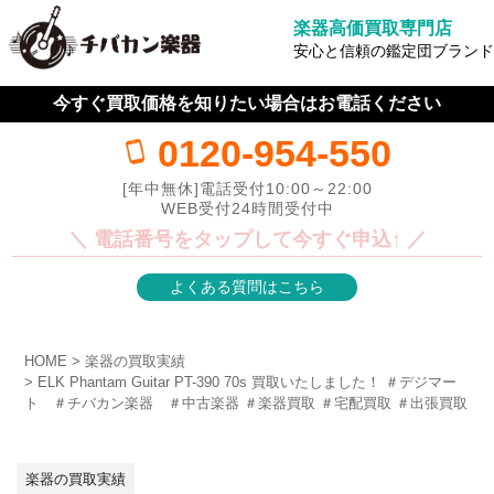
楽器高価買取専門店
安心と信頼の鑑定団ブランド
今すぐ買取価格を知りたい場合はお電話ください
0120-954-550
[年中無休]電話受付10:00～22:00
WEB受付24時間受付中
＼ 電話番号をタップして今すぐ申込↑ ／
よくある質問はこちら
HOME
楽器の買取実績
ELK Phantam Guitar PT-390 70s 買取いたしました！ ＃デジマー
ト ＃チバカン楽器 ＃中古楽器 ＃楽器買取 ＃宅配買取 ＃出張買取
楽器の買取実績