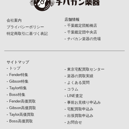
店舗情報
会社案内
-
千葉鑑定団船橋店
プライバシーポリシー
-
千葉鑑定団中央店
特定商取引に基づく表記
-
チバカン楽器の売場
サイトマップ
-
トップ
-
東京宅配買取センター
-
Fender特集
-
楽器の買取実績
-
Gibson特集
-
よくある質問
-
Taylor特集
-
コラム
-
Boss特集
-
LINE査定
-
Fender高価買取
-
事前お見積り申込み
-
Gibson高価買取
-
宅配買取申込み
-
Taylor高価買取
-
出張買取申込み
-
Boss高価買取
-
お問合せ