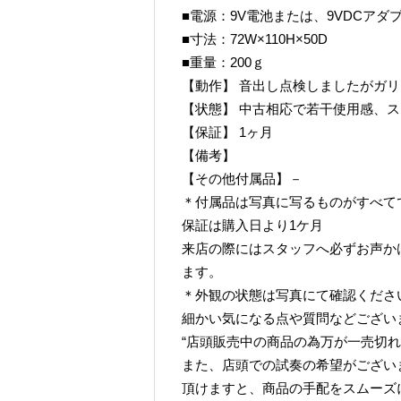
■電源：9V電池または、9VDCアダプタ
■寸法：72W×110H×50D
■重量：200ｇ
【動作】 音出し点検しましたがガ
【状態】 中古相応で若干使用感、
【保証】 1ヶ月
【備考】
【その他付属品】－
＊付属品は写真に写るものがすべて
保証は購入日より1ケ月
来店の際にはスタッフへ必ずお声か
ます。
＊外観の状態は写真にて確認くださ
細かい気になる点や質問などござい
“店頭販売中の商品の為万が一売切れ
また、店頭での試奏の希望がござい
頂けますと、商品の手配をスムーズ