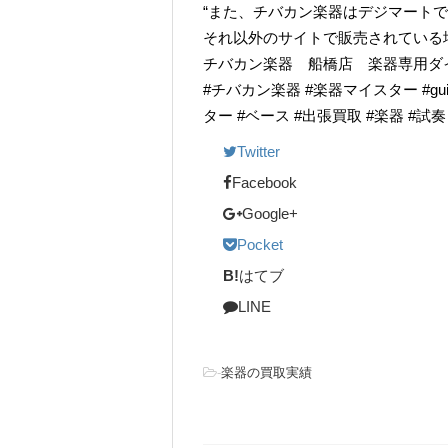
“また、チバカン楽器はデジマート
それ以外のサイトで販売されている
チバカン楽器 船橋店 楽器専用ダイヤル TE
#チバカン楽器 #楽器マイスター #guitarr
ター #ベース #出張買取 #楽器 #試
Twitter
Facebook
Google+
Pocket
B!
はてブ
LINE
-
楽器の買取実績