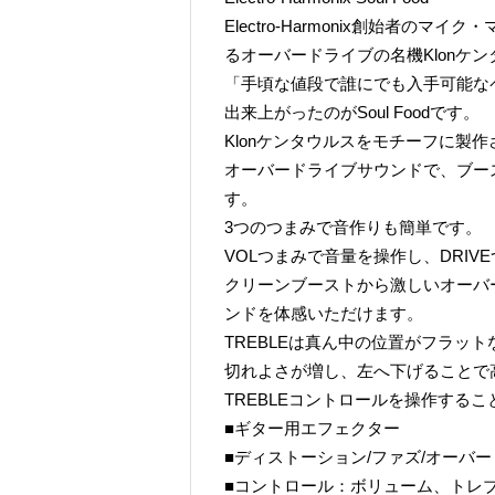
Electro-Harmonix創始者
るオーバードライブの名機Klonケ
「手頃な値段で誰にでも入手可能な
出来上がったのがSoul Foodです。
Klonケンタウルスをモチーフに製
オーバードライブサウンドで、ブー
す。
3つのつまみで音作りも簡単です。
VOLつまみで音量を操作し、DRI
クリーンブーストから激しいオーバ
ンドを体感いただけます。
TREBLEは真ん中の位置がフラッ
切れよさが増し、左へ下げることで
TREBLEコントロールを操作する
■ギター用エフェクター
■ディストーション/ファズ/オーバ
■コントロール：ボリューム、トレ