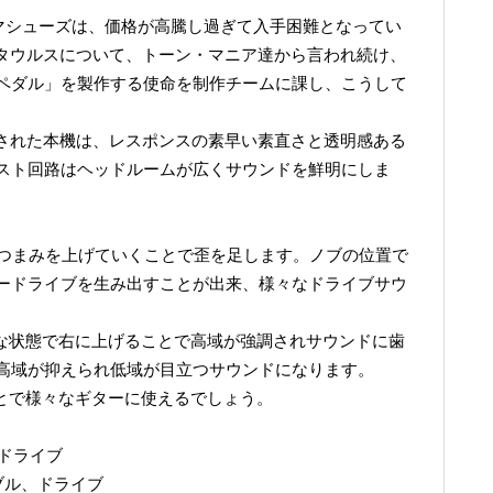
のマイク・マシューズは、価格が高騰し過ぎて入手困難となってい
ンタウルスについて、トーン・マニア達から言われ続け、
ペダル」を製作する使命を制作チームに課し、こうして
作された本機は、レスポンスの素早い素直さと透明感ある
スト回路はヘッドルームが広くサウンドを鮮明にしま
VEつまみを上げていくことで歪を足します。ノブの位置で
ードライブを生み出すことが出来、様々なドライブサウ
トな状態で右に上げることで高域が強調されサウンドに歯
高域が抑えられ低域が目立つサウンドになります。
ことで様々なギターに使えるでしょう。
ードライブ
ブル、ドライブ