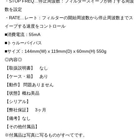
・STOP FREQ…停止周波数：フィルタースイープが終了する周波
数を設定
・RATE…レート：フィルターの開始周波数から停止周波数までス
イープする速度をコントロール
■消費電流：55mA
■トゥルーバイパス
■サイズ：144mm(W) x 119mm(D) x 60mm(H) 550g
◎内容◎
【取扱説明書】 なし
【ケース・箱】 あり
【動作】 問題ありません
【状態】概ね美品
【シリアル】
【弊社保証】 3ヶ月
【備考】なし
【その他付属品】
※付属品は写真に写るものがすべてです。