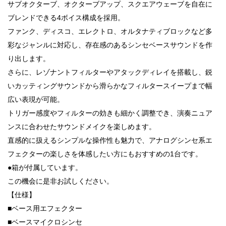
サブオクターブ、オクターブアップ、スクエアウェーブを自在に
ブレンドできる4ボイス構成を採用。
ファンク、ディスコ、エレクトロ、オルタナティブロックなど多
彩なジャンルに対応し、存在感のあるシンセベースサウンドを作
り出します。
さらに、レゾナントフィルターやアタックディレイを搭載し、鋭
いカッティングサウンドから滑らかなフィルタースイープまで幅
広い表現が可能。
トリガー感度やフィルターの効きも細かく調整でき、演奏ニュア
ンスに合わせたサウンドメイクを楽しめます。
直感的に扱えるシンプルな操作性も魅力で、アナログシンセ系エ
フェクターの楽しさを体感したい方にもおすすめの1台です。
●箱が付属しています。
この機会に是非お試しください。
【仕様】
■ベース用エフェクター
■ベースマイクロシンセ