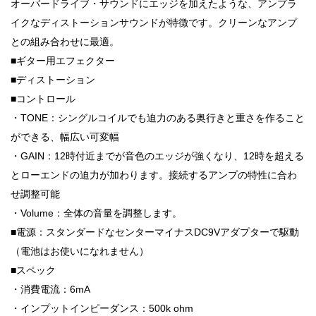
オーバードライブ・サウンドにエッジを加えたような、アンプラ
イクなディストーションサウンドが特徴です。クリーンなアンプ
との組み合わせに最適。
■ギター用エフェクター
■ディストーション
■コントロール
・TONE：シングルコイルでも迫力のある奥行きと重さを作ること
ができる、幅広い可変幅
・GAIN：12時付近までが音色のエッジが強くなり、12時を超える
とローエンドの迫力が加わります。接続するアンプの特性に合わ
せ調整可能
・Volume：全体の音量を調整します。
■電源：スタンダードなセンターマイナスDC9Vアダプターで駆動
（電池はお使いになれません）
■スペック
・消費電流：6mA
・インプットインピーダンス：500k ohm