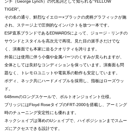
ンチ（George Lynch）の代名詞として知られる“YELLOW
TIGER”。
その名の通り、鮮烈なイエロー×ブラックの虎柄グラフィックが施
され、ステージ上で圧倒的なインパクトを放つ一本です。
ESP直系ブランドであるEDWARDSによって、ジョージ・リンチの
サウンドとスタイルを高次元で再現。見た目の派手さだけでな
く、演奏面でも本家に迫るクオリティを誇ります。
外装には使用に伴う小傷や金属パーツのくすみが見られますが、
全体としては良好なコンディションを保っています。演奏面も問
題なく、トレモロユニットや電装系の動作も安定しています。
ボディ、ネック共にハードメイプルを採用し、指板はローズウッ
ド。
648mmのロングスケールで、ボルトオンジョイント仕様。
ブリッジにはFloyd RoseタイプのFRT-2000を搭載し、アーミング
時のチューニング安定性にも優れます。
ネックシェイプは薄めのUシェイプで、ハイポジションまでスムー
ズにアクセスできる設計です。