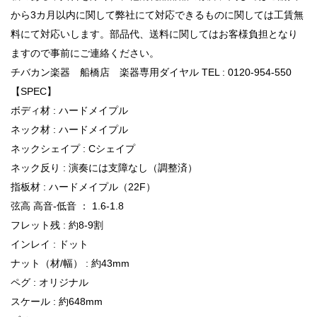
から3カ月以内に関して弊社にて対応できるものに関しては工賃無
料にて対応いします。部品代、送料に関してはお客様負担となり
ますので事前にご連絡ください。
チバカン楽器 船橋店 楽器専用ダイヤル TEL : 0120-954-550
【SPEC】
ボディ材 : ハードメイプル
ネック材 : ハードメイプル
ネックシェイプ : Cシェイプ
ネック反り : 演奏には支障なし（調整済）
指板材 : ハードメイプル（22F）
弦高 高音-低音 ： 1.6-1.8
フレット残 : 約8-9割
インレイ : ドット
ナット（材/幅） : 約43mm
ペグ : オリジナル
スケール : 約648mm