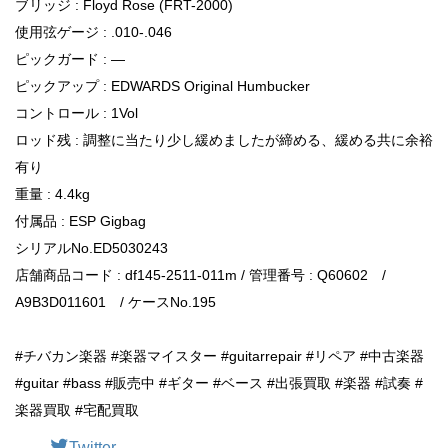
ブリッジ : Floyd Rose (FRT-2000)
使用弦ゲージ : .010-.046
ピックガード : —
ピックアップ : EDWARDS Original Humbucker
コントロール : 1Vol
ロッド残 : 調整に当たり少し緩めましたが締める、緩める共に余裕
有り
重量 : 4.4kg
付属品 : ESP Gigbag
シリアルNo.ED5030243
店舗商品コード : df145-2511-011m / 管理番号 : Q60602 /
A9B3D011601 / ケースNo.195
#チバカン楽器 #楽器マイスター #guitarrepair #リペア #中古楽器
#guitar #bass #販売中 #ギター #ベース #出張買取 #楽器 #試奏 #
楽器買取 #宅配買取
Twitter