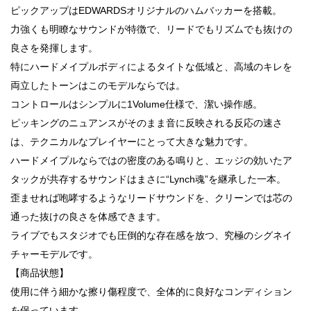
ピックアップはEDWARDSオリジナルのハムバッカーを搭載。
力強くも明瞭なサウンドが特徴で、リードでもリズムでも抜けの
良さを発揮します。
特にハードメイプルボディによるタイトな低域と、高域のキレを
両立したトーンはこのモデルならでは。
コントロールはシンプルに1Volume仕様で、潔い操作感。
ピッキングのニュアンスがそのまま音に反映される反応の速さ
は、テクニカルなプレイヤーにとって大きな魅力です。
ハードメイプルならではの密度のある鳴りと、エッジの効いたア
タックが共存するサウンドはまさに“Lynch魂”を継承した一本。
歪ませれば咆哮するようなリードサウンドを、クリーンでは芯の
通った抜けの良さを体感できます。
ライブでもスタジオでも圧倒的な存在感を放つ、究極のシグネイ
チャーモデルです。
【商品状態】
使用に伴う細かな擦り傷程度で、全体的に良好なコンディション
を保っています。