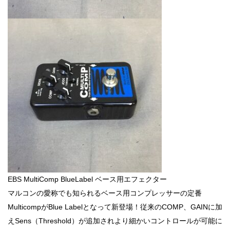
EBS MultiComp BlueLabel ベース用エフェクター
マルコンの愛称でも知られるベース用コンプレッサーの定番
MulticompがBlue Labelとなって新登場！従来のCOMP、GAINに加
えSens（Threshold）が追加されより細かいコントロールが可能に