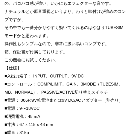
の、パコパコ感が強い、いかにもエフェクターな音です。
ナチュラルとか原音重視というより、わりと味付けが強めのコン
プですが、
その中でも一番分かりやすく効いてくれるのはやはりTUBESIM
モードかと思われます。
操作性もシンプルなので、非常に扱い易いコンプです。
箱、保証書が付属しております。
この機会にお試しください。
【仕様】
■入出力端子： INPUT、OUTPUT、9V DC
■コントロール： COMP/LIMIT、GAIN、3MODE（TUBESIM、
MB、NORMAL）、PASSIVE/ACTIVE切り替えスイッチ
■電源： 006P/9V乾電池または9V DC/ACアダプター（別売り）
■電源：9〜18VDC
■消費電流：45 mA
■寸法：67 x 115 x 48 mm
■重量：315g