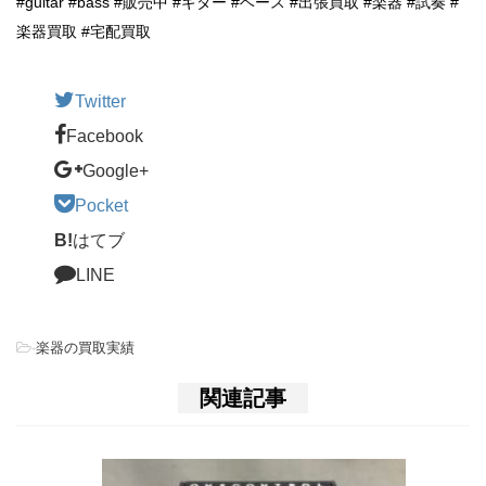
#guitar #bass #販売中 #ギター #ベース #出張買取 #楽器 #試奏 #
楽器買取 #宅配買取
Twitter
Facebook
Google+
Pocket
B!
はてブ
LINE
-
楽器の買取実績
関連記事