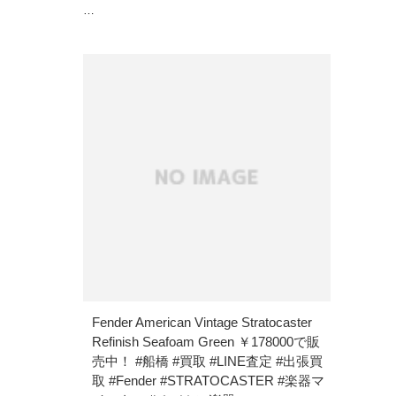
…
Fender American Vintage Stratocaster
Refinish Seafoam Green ￥178000で販
売中！ #船橋 #買取 #LINE査定 #出張買
取 #Fender #STRATOCASTER #楽器マ