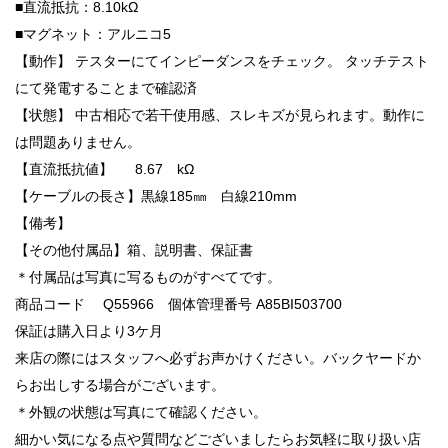
■直流抵抗：8.10kΩ
■マグネット：アルニコ5
【動作】 テスターにてインピーダンスをチェック。 タッチテスト
にて発電することまで確認済
【状態】 中古相応で若干使用感、スレキズが見られます。動作に
は問題ありません。
【直流抵抗値】 8.67 kΩ
【ケーブルの長さ】黒線185㎜ 白線210mm
【備考】
【その他付属品】箱、説明書、保証書
＊付属品は写真に写るものがすべてです。
商品コード Q55966 個体管理番号 A85BI503700
保証は購入日より3ケ月
来店の際にはスタッフへ必ずお声かけください。バックヤードか
らお出しする場合がございます。
＊外観の状態は写真にて確認ください。
細かい気になる点や質問などございましたらお気軽に取り扱い店