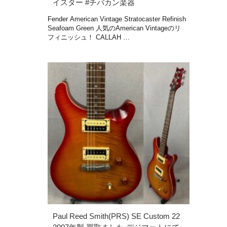
イスター #チバカン楽器
Fender American Vintage Stratocaster Refinish
Seafoam Green 人気のAmerican Vintageのリ
フィニッシュ！ CALLAH …
Paul Reed Smith(PRS) SE Custom 22