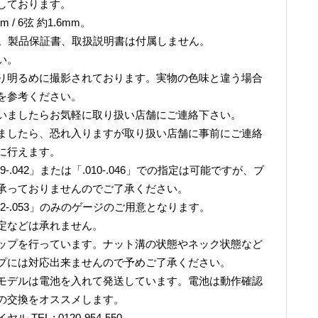
しております。
 / 6弦 約1.6mm。
です。製品保証書、取扱説明書は付属しません。
い。
り明るめに撮影されております。実物の色味と違う場合
を参考ください。
いましたらお気軽に取り扱い店舗にご連絡下さい。
ましたら、恐れ入りますが取り扱い店舗に事前にご連絡
に行えます。
.042」または「.010-.046」での指定は可能ですが、ブ
承っておりませんのでご了承ください。
2-.053」のみのゲージのご用意となります。
定などは承れません。
ップを行っています。ナット溝の状態やネック状態など
プには対応出来ませんので予めご了承ください。
モデルは電池を入れて発送しています。電池は動作確認
の交換をオススメします。
L : 0120-954-550