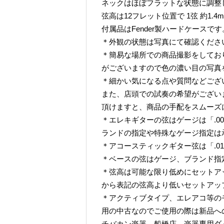
ネックはほぼフラットな状態に調整
弦高は12フレット位置で 1弦 約1.4mm
付属品はFender製ハードケース
＊外観の状態は写真にて確認くださ
＊簡易な場所での商品撮影をしてお
がございますので色の濃い目の写真
＊細かい気になる点や質問などござ
また、店頭での試奏の希望がござい
頂けますと、商品の手配をスムーズ
＊エレキギターの弦はゲージは「.009-
ランドの指定や特殊なゲージ指定は
＊アコースティックギター弦は「.01
＊ベースの弦はゲージ、ブランド指
＊弦高は可能な限り低めにセットア
から表記の弦高より低いセットアッ
＊アクティブタイプ、エレアコ等の
用の中古なのでご使用の際は新品へ
チバカン楽器 船橋店 楽器専用ダイヤル TE