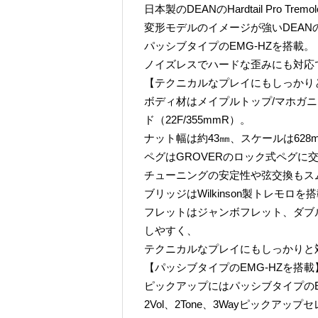
日本製のDEANのHardtail Pro Tremo
変形モデルのイメージが強いDEA
パッシブタイプのEMG-HZを搭載。
ノイズレスでハードな歪みにも対応
【テクニカルなプレイにもしっかり
ボディ材はメイプルトップ/マホガ
ド（22F/355mmR）。
ナット幅は約43㎜、スケールは628
ペグはGROVERのロック式ペグに
チューニングの安定性や弦交換もス
ブリッジはWilkinson製トレモロを
フレットはジャンボフレット、ダブ
しやすく、
テクニカルなプレイにもしっかりと
【パッシブタイプのEMG-HZを搭載
ピックアップにはパッシブタイプのE
2Vol、2Tone、3Wayピックア