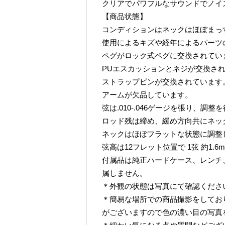
クリアでパワフルなサウンドでノイ
【商品状態】
コンディションはネックはほぼまっ
使用によるキズや経年によるパーツ
ペグがロック式ペグに交換されてい
PUエスカッションとネジが交換さ
ストラップピンが交換されています
アームが欠品しています。
弦は.010-.046ゲージを張り、調
ロッド残は締め、緩め方向共にネッ
ネックはほぼフラットな状態に調整
弦高は12フレット位置で 1弦 約1.6mm
付属品は純正ハードケース、レンチ
属しません。
＊外観の状態は写真にて確認くださ
＊簡易な場所での商品撮影をしてお
がございますので色の濃い目の写真