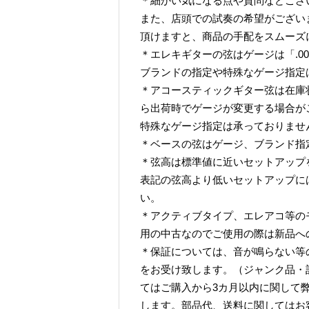
＊細かい気になる点や質問などござ
また、店頭での試奏の希望がござい
頂けますと、商品の手配をスムーズ
＊エレキギターの弦はゲージは「.009-
ブランドの指定や特殊なゲージ指定
＊アコースティックギター弦は在庫
ら出荷時でゲージが変更する場合が
特殊なゲージ指定は承っておりませ
＊ベースの弦はゲージ、ブランド指
＊弦高は標準値に近いセットアップ
表記の弦高より低いセットアップに
い。
＊アクティブタイプ、エレアコ等の
用の中古なのでご使用の際は新品へ
＊保証については、音が鳴らない等
をお受け致します。（ジャンク品・
てはご購入から3カ月以内に関して
します。部品代、送料に関してはお