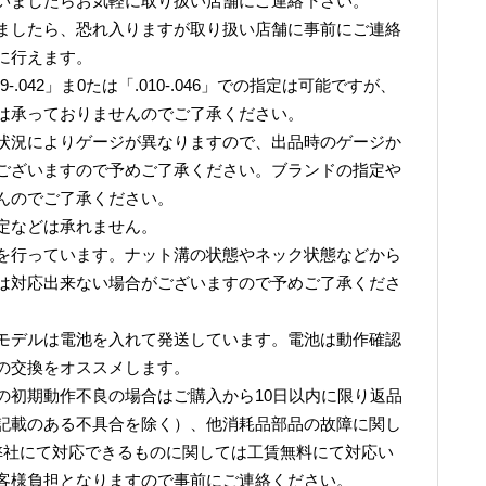
いましたらお気軽に取り扱い店舗にご連絡下さい。
ましたら、恐れ入りますが取り扱い店舗に事前にご連絡
に行えます。
.042」ま0たは「.010-.046」での指定は可能ですが、
は承っておりませんのでご了承ください。
状況によりゲージが異なりますので、出品時のゲージか
ございますので予めご了承ください。ブランドの指定や
んのでご了承ください。
定などは承れません。
を行っています。ナット溝の状態やネック状態などから
は対応出来ない場合がございますので予めご了承くださ
モデルは電池を入れて発送しています。電池は動作確認
の交換をオススメします。
の初期動作不良の場合はご購入から10日以内に限り返品
記載のある不具合を除く）、他消耗品部品の故障に関し
弊社にて対応できるものに関しては工賃無料にて対応い
客様負担となりますので事前にご連絡ください。