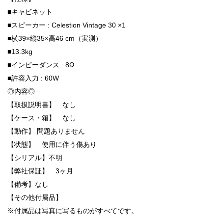
■キャビネット
■スピーカー : Celestion Vintage 30 ×1
■横39×縦35×高46 cm（実測）
■13.3kg
■インピーダンス : 8Ω
■許容入力 : 60W
◎内容◎
【取扱説明書】 なし
【ケース・箱】 なし
【動作】 問題ありません
【状態】 使用に伴う傷あり
【シリアル】不明
【弊社保証】 3ヶ月
【備考】なし
【その他付属品】
※付属品は写真に写るものがすべてです。