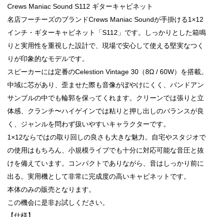
Crews Maniac Sound S112 ギターキャビネット
名店フーチーズのブランドCrews Maniac Soundが手掛ける1×12
インチ・ギターキャビネット「S112」です。しっかりとした箱鳴
りと実用性を重視した設計で、現場で安心して使える堅実なつく
りが印象的なモデルです。
スピーカーには定番のCelestion Vintage 30（8Ω / 60W）を搭載。
中域に芯があり、歪ませた際も音像がぼやけにくく、バンドアン
サンブルの中でも輪郭を保ってくれます。クリーンでは張りと立
体感、クランチ〜ハイゲインでは粘りと押し出しのバランスが良
く、ジャンルを問わず扱いやすいキャラクターです。
1×12ならではの取り回しの良さも大きな魅力。自宅やスタジオで
の使用はもちろん、小規模ライブでも十分に対応可能な音圧と抜
けを備えています。コンパクトでありながら、音はしっかり前に
出る。実用機として非常に完成度の高いキャビネットです。
本体のみの販売となります。
この機会に是非お試しください。
【仕様】