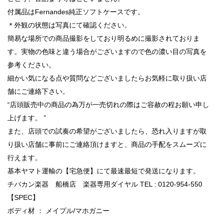
付属品はFernandes純正ソフトケースです。
＊外観の状態は写真にて確認ください。
簡易な場所での商品撮影をしており明るめに撮影されておりま
す。実物の色味と違う場合がございますので色の濃い目の写真を
参考ください。
細かい気になる点や質問などございましたらお気軽に取り扱い店
舗にご連絡下さい。
“店頭販売中の商品の為万が一売切れの際はご容赦の程お願い申し
上げます。 ”
また、店頭での試奏の希望がございましたら、恐れ入りますが取
り扱い店舗に事前にご連絡頂けますと、商品の手配をスムーズに
行えます。
基本ヤマト運輸の【宅急便】にて最速最短で発送になります。
チバカン楽器 船橋店 楽器専用ダイヤル TEL : 0120-954-550
【SPEC】
ボディ材 ： メイプル/マホガニー