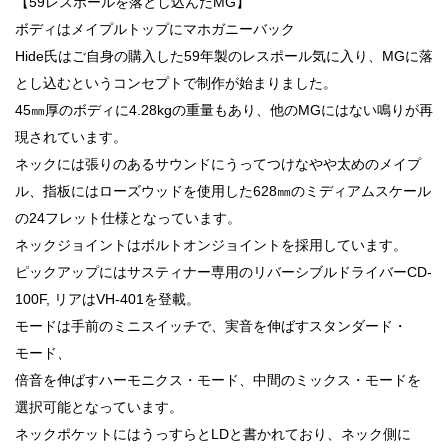
【59レスポールを落とし込んだMG】
ボディはメイプルトップにマホガニーバック
Hide氏はご自身の購入した59年製のレスポール気に入り、MGに落
とし込むというコンセプトで制作が始まりました。
45㎜厚のボディに4.28kgの重量もあり、他のMGにはない鳴りが再
現されています。
ネックには張りのあるサウンドにうってつけなやや太めのメイプ
ル、指板にはローズウッドを使用した628㎜のミディアムスケール
の24フレット仕様となっています。
ネックジョイントはボルトオンジョイントを採用しています。
ピックアップにはサスティナー専用のリバーシブルドライバーCD-
100F, リアはVH-401を登載。
モードは手前のミニスイッチで、実音を伸ばすスタンダード・
モード、
倍音を伸ばすハーモニクス・モード、中間のミックス・モードを
選択可能となっています。
ネックポケットにはうっすらとLDと書かれており、ネック側に