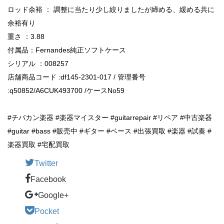
ロッド余裕 ： 調整に当たり少し絞りましたが締める、緩める共に
余裕有り
重さ ：3.88
付属品：Fernandes純正ソフトケース
シリアル ：008257
店舗商品コード :df145-2301-017 / 管理番号
:q50852/A6CUK493700 /ケースNo59
#チバカン楽器 #楽器マイスター #guitarrepair #リペア #中古楽器
#guitar #bass #販売中 #ギター #ベース #出張買取 #楽器 #試奏 #
楽器買取 #宅配買取
Twitter
Facebook
Google+
Pocket