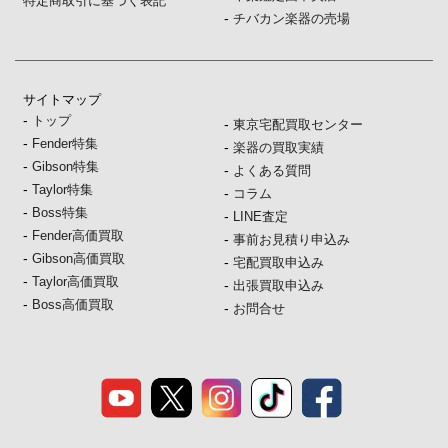
特定商取引に基づく表記
-
チバカン楽器の売場
サイトマップ
-
トップ
-
東京宅配買取センター
-
Fender特集
-
楽器の買取実績
-
Gibson特集
-
よくある質問
-
Taylor特集
-
コラム
-
Boss特集
-
LINE査定
-
Fender高価買取
-
事前お見積り申込み
-
Gibson高価買取
-
宅配買取申込み
-
Taylor高価買取
-
出張買取申込み
-
Boss高価買取
-
お問合せ