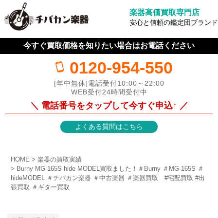
楽器高価買取専門店
安心と信頼の鑑定団ブランド
今すぐ買取価格を知りたい場合はお電話ください
0120-954-550
[年中無休]電話受付10:00～22:00
WEB受付24時間受付中
＼ 電話番号をタップして今すぐ申込↑ ／
よくある質問はこちら
HOME
楽器の買取実績
Burny MG-165S hide MODEL買取ました！＃Burny ＃MG-165S ＃
hideMODEL ＃チバカン楽器 ＃中古楽器 ＃楽器買取 #宅配買取 #出
張買取 ＃ギター買取