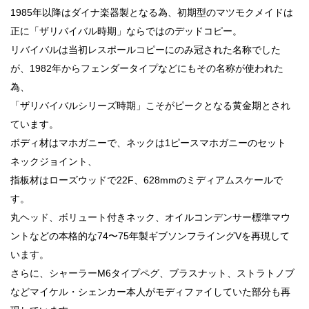
1985年以降はダイナ楽器製となる為、初期型のマツモクメイドは
正に「ザリバイバル時期」ならではのデッドコピー。
リバイバルは当初レスポールコピーにのみ冠された名称でした
が、1982年からフェンダータイプなどにもその名称が使われた
為、
「ザリバイバルシリーズ時期」こそがピークとなる黄金期とされ
ています。
ボディ材はマホガニーで、ネックは1ピースマホガニーのセット
ネックジョイント、
指板材はローズウッドで22F、628mmのミディアムスケールで
す。
丸ヘッド、ボリュート付きネック、オイルコンデンサー標準マウ
ントなどの本格的な74〜75年製ギブソンフライングVを再現して
います。
さらに、シャーラーM6タイプペグ、ブラスナット、ストラトノブ
などマイケル・シェンカー本人がモディファイしていた部分も再