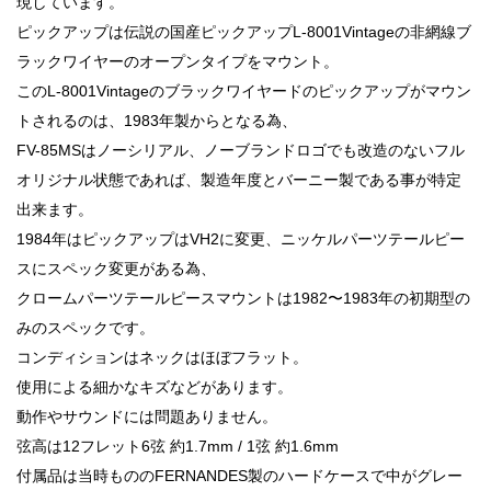
現しています。
ピックアップは伝説の国産ピックアップL-8001Vintageの非網線ブ
ラックワイヤーのオープンタイプをマウント。
このL-8001Vintageのブラックワイヤードのピックアップがマウン
トされるのは、1983年製からとなる為、
FV-85MSはノーシリアル、ノーブランドロゴでも改造のないフル
オリジナル状態であれば、製造年度とバーニー製である事が特定
出来ます。
1984年はピックアップはVH2に変更、ニッケルパーツテールピー
スにスペック変更がある為、
クロームパーツテールピースマウントは1982〜1983年の初期型の
みのスペックです。
コンディションはネックはほぼフラット。
使用による細かなキズなどがあります。
動作やサウンドには問題ありません。
弦高は12フレット6弦 約1.7mm / 1弦 約1.6mm
付属品は当時もののFERNANDES製のハードケースで中がグレー