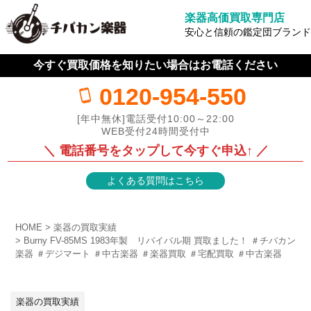
楽器高価買取専門店
安心と信頼の鑑定団ブランド
今すぐ買取価格を知りたい場合はお電話ください
0120-954-550
[年中無休]電話受付10:00～22:00
WEB受付24時間受付中
＼ 電話番号をタップして今すぐ申込↑ ／
よくある質問はこちら
HOME
楽器の買取実績
Burny FV-85MS 1983年製 リバイバル期 買取ました！ ＃チバカン
楽器 ＃デジマート ＃中古楽器 ＃楽器買取 ＃宅配買取 ＃中古楽器
楽器の買取実績