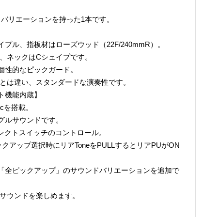
ドバリエーションを持った1本です。
ル、指板材はローズウッド（22F/240mmR）。
m、ネックはCシェイプです。
個性的なピックガード。
目とは違い、スタンダードな演奏性です。
ト機能内蔵】
icを搭載。
グルサウンドです。
ップセレクトスイッチのコントロール。
アップ選択時にリアToneをPULLするとリアPUがON
「全ピックアップ」のサウンドバリエーションを追加で
たサウンドを楽しめます。