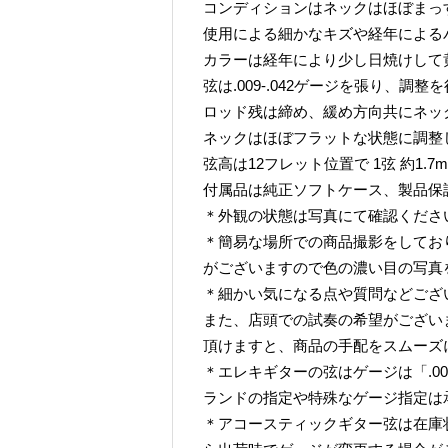
コンディションはネックはほぼまっ
使用による細かなキズや経年による
カラーは経年により少し日焼けして
弦は.009-.042ゲージを張り、調
ロッド残は締め、緩め方向共にネッ
ネックはほぼフラットな状態に調整
弦高は12フレット位置で 1弦 約1.7mm
付属品は純正ソフトケース、製品保
＊外観の状態は写真にて確認くださ
＊簡易な場所での商品撮影をしてお
がございますので色の濃い目の写真
＊細かい気になる点や質問などござ
また、店頭での試奏の希望がござい
頂けますと、商品の手配をスムーズ
＊エレキギターの弦はゲージは「.009-
ランドの指定や特殊なゲージ指定は
＊アコースティックギター弦は在庫