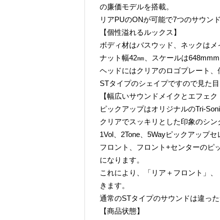
の廉価モデルを搭載。
リアPUのONが可能で7つのサウン
【個性溢れるルックス】
ボディ材はバスウッド、ネックはメイプ
ナット幅42㎜、スケールは648mm
ヘッドにはクリアのロゴプレート、
STタイプのシェイプですので見た
【幅広いサウンドメイクとエフェク
ピックアップはオリジナルのTri-Son
クリアでスッキリとした印象のシン
1Vol、2Tone、5Wayピックア
フロント、フロント+センターのピック
になります。
これにより、「リア＋フロント」、
きます。
通常のSTタイプのサウンドは違っ
【商品状態】