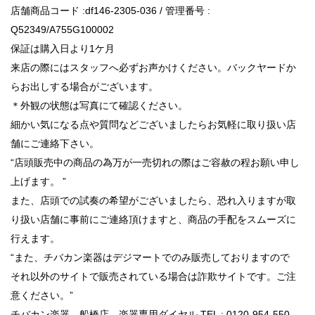
店舗商品コード :df146-2305-036 / 管理番号 :
Q52349/A755G100002
保証は購入日より1ケ月
来店の際にはスタッフへ必ずお声かけください。バックヤードか
らお出しする場合がございます。
＊外観の状態は写真にて確認ください。
細かい気になる点や質問などございましたらお気軽に取り扱い店
舗にご連絡下さい。
“店頭販売中の商品の為万が一売切れの際はご容赦の程お願い申し
上げます。 ”
また、店頭での試奏の希望がございましたら、恐れ入りますが取
り扱い店舗に事前にご連絡頂けますと、商品の手配をスムーズに
行えます。
“また、チバカン楽器はデジマートでのみ販売しておりますので
それ以外のサイトで販売されている場合は詐欺サイトです。ご注
意ください。”
チバカン楽器 船橋店 楽器専用ダイヤル TEL : 0120-954-550