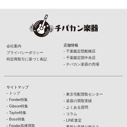
店舗情報
会社案内
-
千葉鑑定団船橋店
プライバシーポリシー
-
千葉鑑定団中央店
特定商取引に基づく表記
-
チバカン楽器の売場
サイトマップ
-
トップ
-
東京宅配買取センター
-
Fender特集
-
楽器の買取実績
-
Gibson特集
-
よくある質問
-
Taylor特集
-
コラム
-
Boss特集
-
LINE査定
-
Fender高価買取
-
事前お見積り申込み