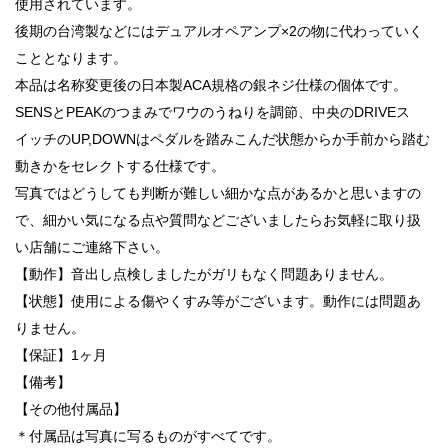
使用されています。
後期の台湾製などにはデュアルオペアンプ×2の物に代わっていく
こととなります。
本品は名称変更後の日本製ACA規格の銀ネジ仕様の個体です。
SENSとPEAKのつまみでワウのうねりを調節、中央のDRIVEス
イッチのUP,DOWNはペダルを踏みこんだ状態からか手前から踏む
動きかをセレクトする仕様です。
写真ではどうしても判断が難しい細かな点があるかと思いますの
で、細かい気になる点や質問などございましたらお気軽に取り扱
い店舗にご連絡下さい。
【動作】音出し点検しましたがガリもなく問題ありません。
【状態】使用による傷やくすみ等がございます。動作には問題あ
りません。
【保証】1ヶ月
【備考】
【その他付属品】
＊付属品は写真に写るものがすべてです。