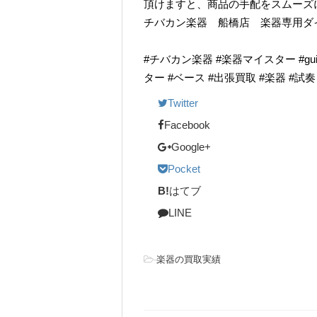
頂けますと、商品の手配をスムーズ
チバカン楽器 船橋店 楽器専用ダイヤル TE
#チバカン楽器 #楽器マイスター #guitarr
ター #ベース #出張買取 #楽器 #試
Twitter
Facebook
Google+
Pocket
B!
はてブ
LINE
-
楽器の買取実績