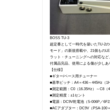
BOSS TU-3
超定番として一時代を築いたTU-2
モード」の新規搭載や、21個ものL
ラット・チューニングへの対応など
付属品完品、使用による傷が少しあ
【仕様】
■ギター/ベース用チューナー
■基準ピッチ：A4＝436～445Hz（1
■測定範囲：C0（16.35Hz）～C8（4
■測定精度：±1セント
■電源：DC9V乾電池（S-006P／6F22
■ACアダプター：DC9V（PSA-10