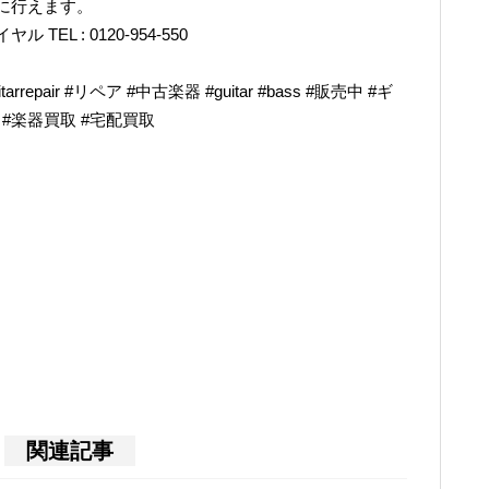
に行えます。
L : 0120-954-550
epair #リペア #中古楽器 #guitar #bass #販売中 #ギ
奏 #楽器買取 #宅配買取
関連記事