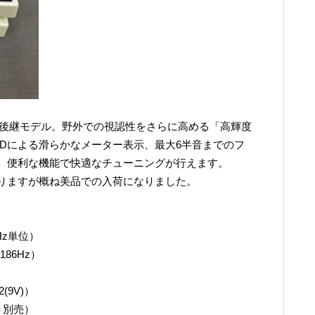
の後継モデル。野外での視認性をさらに高める「高輝度
EDによる滑らかなメーター表示、最大6半音までのフ
、便利な機能で快適なチューニングが行えます。
りますが概ね美品での入荷になりました。
Hz単位）
186Hz）
(9V)）
0＝別売）