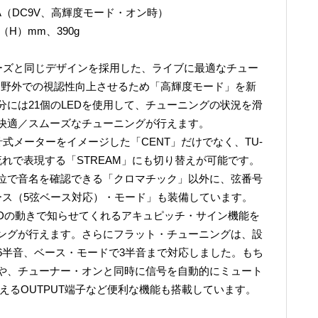
mA（DC9V、高輝度モード・オン時）
（H）mm、390g
シリーズと同じデザインを採用した、ライブに最適なチュー
では、野外での視認性向上させるため「高輝度モード」を新
には21個のLEDを使用して、チューニングの状況を滑
快適／スムーズなチューニングが行えます。
式メーターをイメージした「CENT」だけでなく、TU-
れで表現する「STREAM」にも切り替えが可能です。
位で音名を確認できる「クロマチック」以外に、弦番号
ース（5弦ベース対応）・モード」も装備しています。
LEDの動きで知らせてくれるアキュピッチ・サイン機能を
ングが行えます。さらにフラット・チューニングは、設
6半音、ベース・モードで3半音まで対応しました。もち
や、チューナー・オンと同時に信号を自動的にミュート
えるOUTPUT端子など便利な機能も搭載しています。