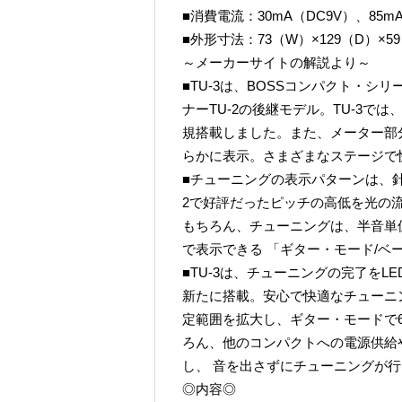
■消費電流：30mA（DC9V）、85
■外形寸法：73（W）×129（D）×59
～メーカーサイトの解説より～
■TU-3は、BOSSコンパクト・
ナーTU-2の後継モデル。TU-3
規搭載しました。また、メーター部分
らかに表示。さまざまなステージで
■チューニングの表示パターンは、針
2で好評だったピッチの高低を光の流
もちろん、チューニングは、半音単
で表示できる 「ギター・モード/ベ
■TU-3は、チューニングの完了を
新たに搭載。安心で快適なチューニ
定範囲を拡大し、ギター・モードで
ろん、他のコンパクトへの電源供給
し、 音を出さずにチューニングが行
◎内容◎