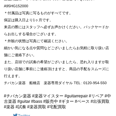
A95HG152000
＊付属品は写真に写るものがすべてです。
保証は購入日より1ヶ月です。
来店の際にはスタッフへ必ずお声かけください。バックヤードか
らお出しする場合がございます。
＊外観の状態は写真にて確認ください。
細かい気になる点や質問などございましたらお気軽に取り扱い店
舗にご連絡下さい。
また、店頭での試奏の希望がございましたら、恐れ入りますが取
り扱い店舗に事前にご連絡頂けますと、商品の手配をスムーズに
行えます。
チバカン楽器 船橋店 楽器専用ダイヤル TEL : 0120-954-550
#チバカン楽器 #楽器マイスター #guitarrepair #リペア #中
古楽器 #guitar #bass #販売中 #ギター #ベース #出張買取
#楽器 #試奏 #楽器買取 #宅配買取
Twitter