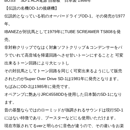
BOSS SD-1 ACA電源 旧基板 日本製 1986年
【伝説の名機OD-1の後継機】
伝説的となっている初のオーバードライブOD-1。その発売が1977
年。
IBANEZが対抗馬として1979年にTUBE SCREAMER TS808を発
売。
非対称クリップでなはく対象ソフトクリップ＆コンデンサーをパ
ラでいれて高音域を帰還回路へさせ甘いトーンにすることと 可変
出来るトーン回路により大ヒットし
その対抗馬としてトーン回路を同じく可変出来るようにして販売
されたのがSuper Over Drive SD-1は1981年に発売となります。
ちばみにOD-2は1985年に発売です。
オペアンプに艶ありJRC4558DDを使用した日本製のSD-1になり
ます。
昔の基盤ならではのローミッドが強調されるサウンドは現行SD-1
にはない特徴であり、ブースターなどにも使用いただけます。
現在市販されてるverと明らかに音色が違うので、その違いをお楽