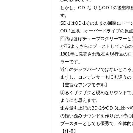
しかし、OD-2よりもOD-1の後継機種ら
す。
SD-1はOD-1そのままの回路にト
OD-1直系、オーバードライブの原
回路はほぼチューブスクリーマーと
がTSよりさらにブーストしている
1981年に発売され現在も現行品の
ラーです。
近年のチップパーツではないところ
ますし、コンデンサーもICも違う
【豊富なアンプモデル】
明るくザクザクと硬めなサウンドで
ようにも思えます。
歪み量も上記のBD-2やOD-3に
の軽い歪みサウンドを作りたい時に
ブースターとしても優秀で、全体的
【仕様】