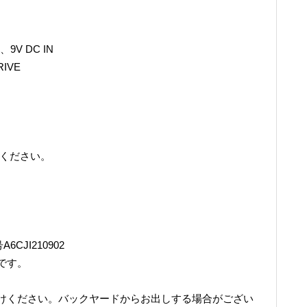
、9V DC IN
IVE
認ください。
6CJI210902
です。
けください。バックヤードからお出しする場合がござい