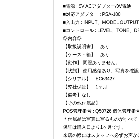
■電源 : 9V ACアダプター/9V電池
■対応アダプター : PSA-100
■入出力 : INPUT、MODEL OUTPUT
■コントロール : LEVEL、TONE、DR
◎内容◎
【取扱説明書】 あり
【ケース・箱】 あり
【動作】 問題ありません。
【状態】 使用感傷あり。写真を確
【シリアル】 EC63427
【弊社保証】 1ヶ月
【備考】なし
【その他付属品】
POS管理番号 : Q50726 個体管理番号A
＊付属品は写真に写るものがすべて
保証は購入日より1ヶ月です。
来店の際にはスタッフへ必ずお声か