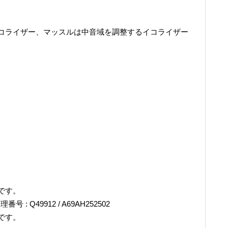
コライザー、マッスルは中音域を調整するイコライザー
です。
理番号 : Q49912 / A69AH252502
です。