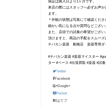
保証は購入日より1ヶ月です。
来店の際にはスタッフへ必ずお声か
ます。
＊外観の状態は写真にて確認くださ
細かい気になる点や質問などござい
また、店頭での試奏の希望がござい
頂けますと、商品の手配をスムーズ
チバカン楽器 船橋店 楽器専用ダイヤル TE
#チバカン楽器 #楽器マイスター #guitarr
ター #ベース #出張買取 #楽器 #試
Twitter
Facebook
Google+
Pocket
B!
はてブ