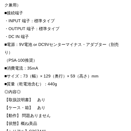
ク兼用）
■接続端子
・INPUT 端子：標準タイプ
・OUTPUT 端子：標準タイプ
・DC IN 端子
■電源：9V電池 or DC9Vセンターマイナス・アダプター（別売
り）
（PSA-100推奨）
■消費電流：35mA
■サイズ：73（幅）× 129（奥行）× 59（高さ）mm
■質量（乾電池含む）：440g
◎内容◎
【取扱説明書】 あり
【ケース・箱】 あり
【動作】 問題ありません
【状態】概ね美品