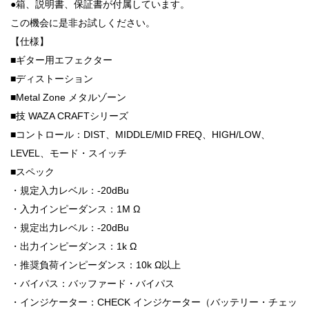
●箱、説明書、保証書が付属しています。
この機会に是非お試しください。
【仕様】
■ギター用エフェクター
■ディストーション
■Metal Zone メタルゾーン
■技 WAZA CRAFTシリーズ
■コントロール：DIST、MIDDLE/MID FREQ、HIGH/LOW、
LEVEL、モード・スイッチ
■スペック
・規定入力レベル：-20dBu
・入力インピーダンス：1M Ω
・規定出力レベル：-20dBu
・出力インピーダンス：1k Ω
・推奨負荷インピーダンス：10k Ω以上
・バイパス：バッファード・バイパス
・インジケーター：CHECK インジケーター（バッテリー・チェッ