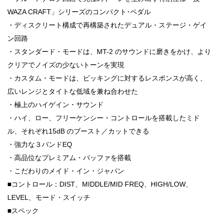
WAZA CRAFT」シリーズのコンパクト･ペダル
・ディスクリート構成で再構築されたデュアル・ステージ・ゲイ
ン回路
・スタンダード・モードは、MT-2 のサウンドに磨きをかけ、より
クリアでノイズの少ないトーンを実現
・カスタム・モードは、ピッキングに対するレスポンスが高く、
広いレンジとタイトな低域を兼ね合わせた
・極上のハイゲイン・サウンド
・ハイ、ロー、フリーケンシー・コントロールを搭載したミド
ル、それぞれ15dB のブースト／カットできる
・強力な３バンドEQ
・高品位なプレミアム・バッファを搭載
・こだわりのメイド・イン・ジャパン
■コントロール：DIST、MIDDLE/MID FREQ、HIGH/LOW、
LEVEL、モード・スイッチ
■スペック