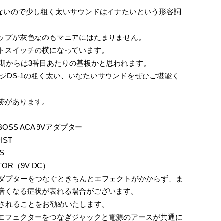
少ないので少し粗く太いサウンドはイナたいという形容詞
ップが灰色なのもマニアにはたまりません。
トスイッチの横になっています。
Bと最初期からは3番目あたりの基板かと思われます。
ージDS-1の粗く太い、いなたいサウンドをぜひご堪能く
跡があります。
OSS ACA 9Vアダプター
IST
S
TOR（9V DC）
アダプターをつなぐときちんとエフェクトがかからず、ま
暗くなる症状が表れる場合がございます。
用されることをお勧めいたします。
エフェクターをつなぎジャックと電源のアースが共通に