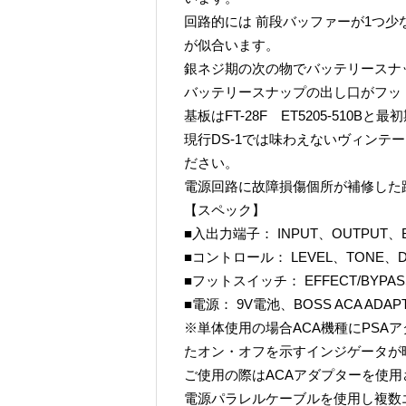
回路的には 前段バッファーが1つ
が似合います。
銀ネジ期の次の物でバッテリースナ
バッテリースナップの出し口がフッ
基板はFT-28F ET5205-510
現行DS-1では味わえないヴィンテ
ださい。
電源回路に故障損傷個所が補修した
【スペック】
■入出力端子： INPUT、OUTPUT、B
■コントロール： LEVEL、TONE、D
■フットスイッチ： EFFECT/BYPAS
■電源： 9V電池、BOSS ACA ADAP
※単体使用の場合ACA機種にPSA
たオン・オフを示すインジゲータが
ご使用の際はACAアダプターを使
電源パラレルケーブルを使用し複数