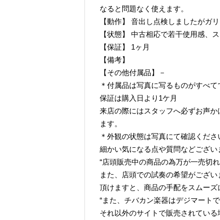
なると問題なく使えます。
【動作】 音出し点検しましたがガ
【状態】 中古相応で若干使用感、
【保証】 1ヶ月
【備考】
【その他付属品】－
＊付属品は写真に写るものがすべて
保証は購入日より1ケ月
来店の際にはスタッフへ必ずお声か
ます。
＊外観の状態は写真にて確認くださ
細かい気になる点や質問などござい
“店頭販売中の商品の為万が一売切れ
また、店頭での試奏の希望がござい
頂けますと、商品の手配をスムーズ
“また、チバカン楽器はデジマート
それ以外のサイトで販売されている