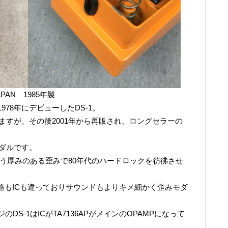
 JAPAN 1985年製
78年にデビューしたDS-1。
いますが、その後2001年から再販され、ロングセラーの
ペダルです。
違う厚みのある歪みで80年代のハードロックを彷彿させ
回路もICも違っておりサウンドもよりキメ細かく歪みモダ
S-1はICがTA7136APがメインのOPAMPになって