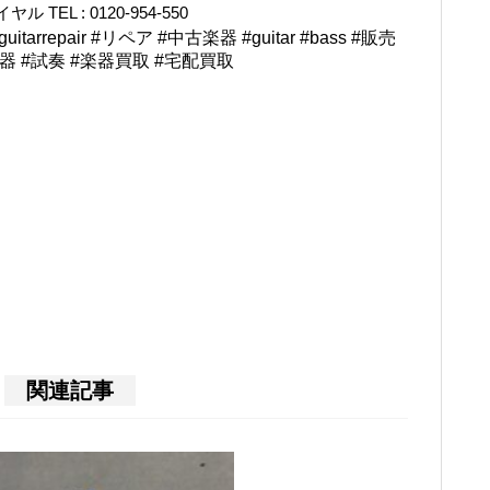
L : 0120-954-550
rrepair #リペア #中古楽器 #guitar #bass #販売
楽器 #試奏 #楽器買取 #宅配買取
関連記事