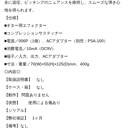
全に追従。ピッキングのニュアンスを維持し、スムーズな弾き心
地を得られます。
【仕様】
■ギター用エフェクター
■コンプレッションサスティナー
■電源／006P（1個）、ACアダプター（別売：PSA-100）
■消費電流／10mA（DC9V）
■端子／入力、出力、ACアダプター
■寸法・重量／70(W)×55(H)×125(D)mm、400g
◎内容◎
【取扱説明書】 なし
【ケース・箱】 なし
【動作】 問題ありません
【状態】 使用による傷あり
【シリアル】
【弊社保証】 1ヶ月
【備考】なし