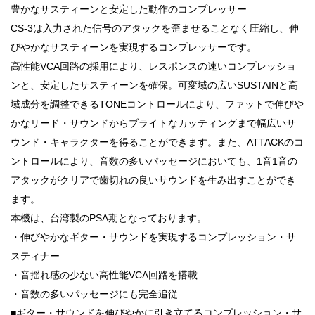
豊かなサスティーンと安定した動作のコンプレッサー
CS-3は入力された信号のアタックを歪ませることなく圧縮し、伸
びやかなサスティーンを実現するコンプレッサーです。
高性能VCA回路の採用により、レスポンスの速いコンプレッショ
ンと、安定したサスティーンを確保。可変域の広いSUSTAINと高
域成分を調整できるTONEコントロールにより、ファットで伸びや
かなリード・サウンドからブライトなカッティングまで幅広いサ
ウンド・キャラクターを得ることができます。また、ATTACKのコ
ントロールにより、音数の多いパッセージにおいても、1音1音の
アタックがクリアで歯切れの良いサウンドを生み出すことができ
ます。
本機は、台湾製のPSA期となっております。
・伸びやかなギター・サウンドを実現するコンプレッション・サ
スティナー
・音揺れ感の少ない高性能VCA回路を搭載
・音数の多いパッセージにも完全追従
■ギター・サウンドを伸びやかに引き立てるコンプレッション・サ