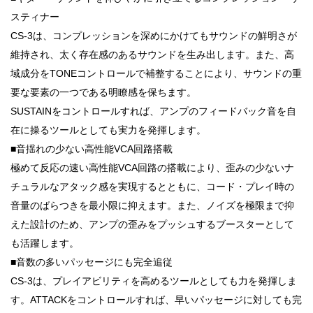
スティナー
CS-3は、コンプレッションを深めにかけてもサウンドの鮮明さが
維持され、太く存在感のあるサウンドを生み出します。また、高
域成分をTONEコントロールで補整することにより、サウンドの重
要な要素の一つである明瞭感を保ちます。
SUSTAINをコントロールすれば、アンプのフィードバック音を自
在に操るツールとしても実力を発揮します。
■音揺れの少ない高性能VCA回路搭載
極めて反応の速い高性能VCA回路の搭載により、歪みの少ないナ
チュラルなアタック感を実現するとともに、コード・プレイ時の
音量のばらつきを最小限に抑えます。また、ノイズを極限まで抑
えた設計のため、アンプの歪みをプッシュするブースターとして
も活躍します。
■音数の多いパッセージにも完全追従
CS-3は、プレイアビリティを高めるツールとしても力を発揮しま
す。ATTACKをコントロールすれば、早いパッセージに対しても完