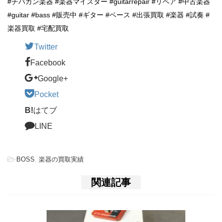
#チバカン楽器 #楽器マイスター #guitarrepair #リペア #中古楽器
#guitar #bass #販売中 #ギター #ベース #出張買取 #楽器 #試奏 #
楽器買取 #宅配買取
Twitter
Facebook
Google+
Pocket
B!
はてブ
LINE
-
BOSS
,
楽器の買取実績
関連記事