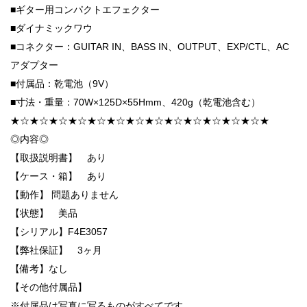
■ギター用コンパクトエフェクター
■ダイナミックワウ
■コネクター：GUITAR IN、BASS IN、OUTPUT、EXP/CTL、AC
アダプター
■付属品：乾電池（9V）
■寸法・重量：70W×125D×55Hmm、420g（乾電池含む）
★☆★☆★☆★☆★☆★☆★☆★☆★☆★☆★☆★☆★☆★
◎内容◎
【取扱説明書】 あり
【ケース・箱】 あり
【動作】 問題ありません
【状態】 美品
【シリアル】F4E3057
【弊社保証】 3ヶ月
【備考】なし
【その他付属品】
※付属品は写真に写るものがすべてです。