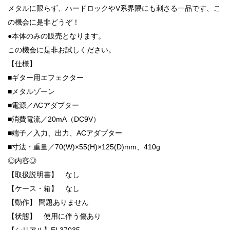
メタルに限らず、ハードロックやV系界隈にも刺さる一品です、こ
の機会に是非どうぞ！
●本体のみの販売となります。
この機会に是非お試しください。
【仕様】
■ギター用エフェクター
■メタルゾーン
■電源／ACアダプター
■消費電流／20mA（DC9V）
■端子／入力、出力、ACアダプター
■寸法・重量／70(W)×55(H)×125(D)mm、410g
◎内容◎
【取扱説明書】 なし
【ケース・箱】 なし
【動作】 問題ありません
【状態】 使用に伴う傷あり
【シリアル】EL37035