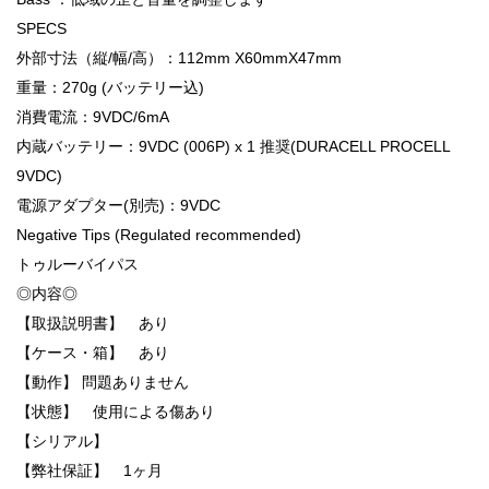
SPECS
外部寸法（縦/幅/高）：112mm X60mmX47mm
重量：270g (バッテリー込)
消費電流：9VDC/6mA
内蔵バッテリー：9VDC (006P) x 1 推奨(DURACELL PROCELL
9VDC)
電源アダプター(別売)：9VDC
Negative Tips (Regulated recommended)
トゥルーバイパス
◎内容◎
【取扱説明書】 あり
【ケース・箱】 あり
【動作】 問題ありません
【状態】 使用による傷あり
【シリアル】
【弊社保証】 1ヶ月