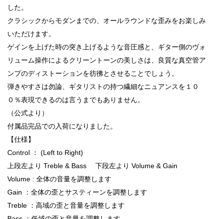
した。
クラシックからモダンまでの、オールラウンドな歪みをお楽しみ
いただけます。
ゲインを上げた時の突き上げるような音圧感と、ギター側のヴォ
リューム操作によるクリーントーンの美しさは、良質な真空管ア
ンプのディストーションを彷彿とさせることでしょう。
弾きやすさは勿論、ギタリストの持つ繊細なニュアンスを１０
０％表現できるのは言うまでもありません。
（公式より）
付属品完品での入荷になりました。
【仕様】
Control ： (Left to Right)
上段左より Treble & Bass 下段左より Volume & Gain
Volume : 全体の音量を調整します
Gain ：全体の歪とサスティーンを調整します
Treble ：高域の歪と音量を調整します
Bass ：低域の歪と音量を調整します