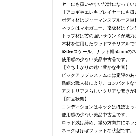
ヤーにも扱いやすい設計になってい
【アコギやエレキプレイヤーにも扱
ボディ材はジャーマンスプルース単
ネックはマホガニー、指板材はイン
トップ材は芯の強いサウンドが魅力
木材を使用したウッドマテリアルで
630㎜スケール、ナット幅50mm
使用感の少ない美品中古品です。
【立ち上がりの速い豊かな生音】
ピックアップシステムには定評のあるL.R
熟練の職人技により、コンパクトな
アストリアスらしいクリアな響きが
【商品状態】
コンディションはネックはほぼまっ
使用感の少ない美品中古品です。
ロッド残は締め、緩め方向共にネッ
ネックはほぼフラットな状態です。