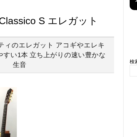
o Classico S エレガット
ティのエレガット アコギやエレキ
すい1本 立ち上がりの速い豊かな
検
生音
！