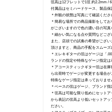
弦高は12フレットで1弦 約2.2mm / 
付属品はセミハードケース、製品保
＊外観の状態は写真にて確認くださ
＊簡易な場所での商品撮影をしてお
がございますので色の濃い目の写真
＊細かい気になる点や質問などござ
また、店頭での試奏の希望がござい
頂けますと、商品の手配をスムーズ
＊エレキギターの弦はゲージは「.009-
ランドの指定や特殊なゲージ指定は
＊アコースティックギター弦は在庫
ら出荷時でゲージが変更する場合が
特殊なゲージ指定は承っておりませ
＊ベースの弦はゲージ、ブランド指
＊弦高は可能な限り低めにセットア
から表記の弦高より低いセットアッ
ださい。