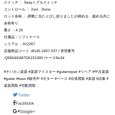
スイッチ ： 3wayトグルスイッチ
コントロール ： 2vol、2tone
ロッド余裕 ： 調整に当たり少し絞りましたが締める、緩める共に
余裕有り
重さ ：4.25
付属品：ソフトケース
シリアル ：012267
店舗商品コード :df145-2407-037 / 管理番号
:Q56640/A87GK151300 /ケースNo34
#チバカン楽器 #楽器マイスター #guitarrepair #リペア #中古楽器
#guitar #bass #販売中 #ギター #ベース #出張買取 #楽器 #試奏 #
楽器買取 #宅配買取
Twitter
Facebook
Google+