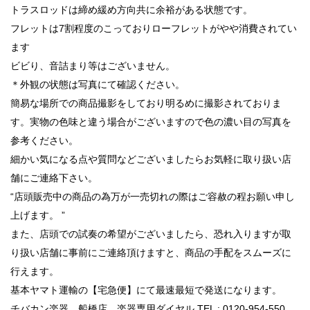
トラスロッドは締め緩め方向共に余裕がある状態です。
フレットは7割程度のこっておりローフレットがやや消費されてい
ます
ビビり、音詰まり等はございません。
＊外観の状態は写真にて確認ください。
簡易な場所での商品撮影をしており明るめに撮影されておりま
す。実物の色味と違う場合がございますので色の濃い目の写真を
参考ください。
細かい気になる点や質問などございましたらお気軽に取り扱い店
舗にご連絡下さい。
“店頭販売中の商品の為万が一売切れの際はご容赦の程お願い申し
上げます。 ”
また、店頭での試奏の希望がございましたら、恐れ入りますが取
り扱い店舗に事前にご連絡頂けますと、商品の手配をスムーズに
行えます。
基本ヤマト運輸の【宅急便】にて最速最短で発送になります。
チバカン楽器 船橋店 楽器専用ダイヤル TEL : 0120-954-550