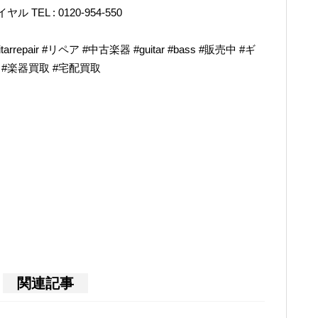
L : 0120-954-550
epair #リペア #中古楽器 #guitar #bass #販売中 #ギ
奏 #楽器買取 #宅配買取
関連記事