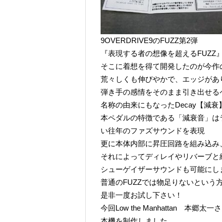
9OVERDRIVE9のFUZZ第2弾
『表現する者の想像を超えるFUZZ
そこに着想を得て開発したのが今作の【D
荒々しくも伸びやかで、エッジがあ
弾き手の感情をそのまま引き出せる
名称の由来にもなったDecay【減衰
本ペダルの特徴である「減衰音」は
い往年のファズサウンドを表現
更に本体内部に昇圧回路を組み込み
それによってディレイやリバーブと
シューゲイザーサウンドも可能にし
普通のFUZZでは物足りないという
是非一度お試し下さい！
今回Low the Manhattan 
本機を制作しました。