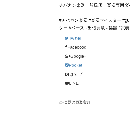
チバカン楽器 船橋店 楽器専用ダイヤル TE
#チバカン楽器 #楽器マイスター #guitarr
ター #ベース #出張買取 #楽器 #試
Twitter
Facebook
Google+
Pocket
B!
はてブ
LINE
-
楽器の買取実績