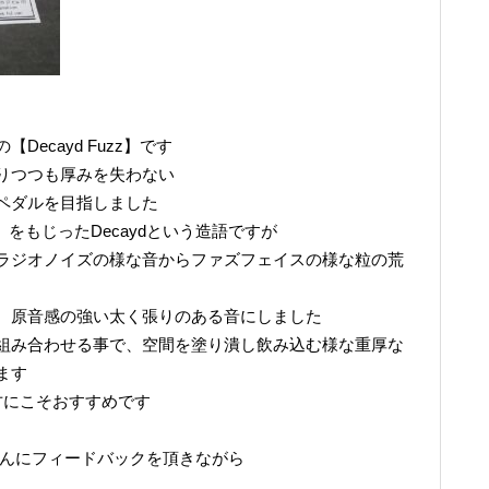
』
ecayd Fuzz】です
りつつも厚みを失わない
ペダルを目指しました
】をもじったDecaydという造語ですが
ラジオノイズの様な音からファズフェイスの様な粒の荒
、原音感の強い太く張りのある音にしました
組み合わせる事で、空間を塗り潰し飲み込む様な重厚な
ます
方にこそおすすめです
本郷太一さんにフィードバックを頂きながら