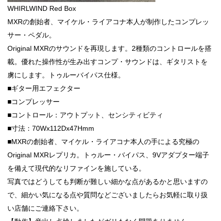
WHIRLWIND Red Box
MXRの創始者、マイケル・ライアコナ本人が制作したコンプレッ
サー・ペダル。
Original MXRのサウンドを再現します。2種類のコントロールを搭
載。優れた操作性が生み出すコンプ・サウンドは、ギタリストを
虜にします。トゥルーバイパス仕様。
■ギター用エフェクター
■コンプレッサー
■コントロール：アウトプット、センシティビティ
■寸法：70Wx112Dx47Hmm
■MXRの創始者、マイケル・ライアコナ本人の手による究極の
Original MXRレプリカ。トゥルー・バイパス、9Vアダプター端子
を備えて現代的なリファインを施している。
写真ではどうしても判断が難しい細かな点があるかと思いますの
で、細かい気になる点や質問などございましたらお気軽に取り扱
い店舗にご連絡下さい。