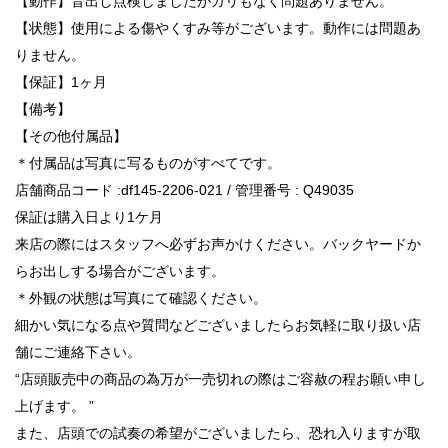
【動作】音出し点検しましたがガリもなく問題ありません。
【状態】使用による傷やくすみ等がございます。動作には問題あ
りません。
【保証】1ヶ月
【備考】
【その他付属品】
＊付属品は写真に写るものがすべてです。
店舗商品コード :df145-2206-021 / 管理番号 : Q49035
保証は購入日より1ケ月
来店の際にはスタッフへ必ずお声かけください。バックヤードか
らお出しする場合がございます。
＊外観の状態は写真にて確認ください。
細かい気になる点や質問などございましたらお気軽に取り扱い店
舗にご連絡下さい。
“店頭販売中の商品の為万が一売切れの際はご容赦の程お願い申し
上げます。 ”
また、店頭での試奏の希望がございましたら、恐れ入りますが取