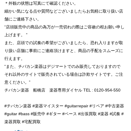
＊外観の状態は写真にて確認ください。
細かい気になる点や質問などございましたらお気軽に取り扱い店
舗にご連絡下さい。
“店頭販売中の商品の為万が一売切れの際はご容赦の程お願い申し
上げます。 ”
また、店頭での試奏の希望がございましたら、恐れ入りますが取
り扱い店舗に事前にご連絡頂けますと、商品の手配をスムーズに
行えます。
“また、チバカン楽器はデジマートでのみ販売しておりますので
それ以外のサイトで販売されている場合は詐欺サイトです。ご注
意ください。”
チバカン楽器 船橋店 楽器専用ダイヤル TEL : 0120-954-550
#チバカン楽器 #楽器マイスター #guitarrepair #リペア #中古楽器
#guitar #bass #販売中 #ギター #ベース #出張買取 #楽器 #試奏 #
楽器買取 #宅配買取