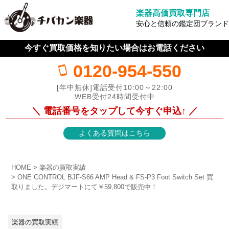
楽器高価買取専門店
安心と信頼の鑑定団ブランド
今すぐ買取価格を知りたい場合はお電話ください
0120-954-550
[年中無休]電話受付10:00～22:00
WEB受付24時間受付中
＼ 電話番号をタップして今すぐ申込↑ ／
よくある質問はこちら
HOME
楽器の買取実績
ONE CONTROL BJF-S66 AMP Head & FS-P3 Foot Switch Set 買
取りました。デジマートにて￥59,800で販売中！
楽器の買取実績