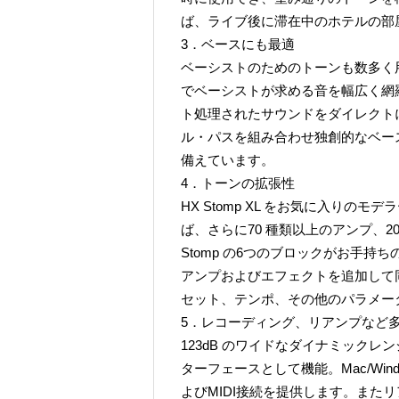
ば、ライブ後に滞在中のホテルの部
3．ベースにも最適
ベーシストのためのトーンも数多く
でベーシストが求める音を幅広く網
ト処理されたサウンドをダイレクトに
ル・パスを組み合わせ独創的なベー
備えています。
4．トーンの拡張性
HX Stomp XL をお気に入りの
ば、さらに70 種類以上のアンプ、2
Stomp の6つのブロックがお手持
アンプおよびエフェクトを追加して同
セット、テンポ、その他のパラメー
5．レコーディング、リアンプなど
123dB のワイドなダイナミックレ
ターフェースとして機能。Mac/Windo
よびMIDI接続を提供します。また