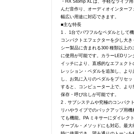
・HX Stomp XL は、手軽な
んだ音作り、オーディオインターフ
幅広い用途に対応できます。
■主な特長
1． 1台でパワフルなペダルとして
コンパクトエフェクターを少し大きくした
シー製品に含まれる300 種類以上
に使用が可能です。カラーLEDリ
イッチにより、直感的なエフェクト
レッション・ペダルを追加し、より
し、お気に入りのペダルをプリセット
すると、コンピューター上で、より
保存・呼び出しが可能です。
2．サブシステムや究極のコンパク
リハやライブでのバックアップ用機
ても機能。PA ミキサーにダイレク
ケーブル・メソッドにも対応。最大8つ
時に使用でき、望み通りのトーンを