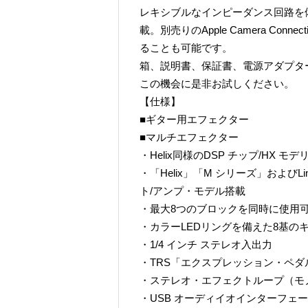
レキシブルなインピーダンス回路を備
載。別売りのApple Camera Connec
ることも可能です。
箱、説明書、保証書、電源アダプタ
この機会に是非お試しください。
【仕様】
■ギター用エフェクター
■マルチエフェクター
・Helix同様のDSP チップ/HX モ
・「Helix」「M シリーズ」およびL
ト/アンプ・モデル搭載
・最大8つのブロックを同時に使用
・カラーLEDリングを備えた8基の
・1/4 インチ ステレオ入出力
・TRS「エクスプレッション・ペ
・ステレオ・エフェクトループ（モノ
・USB オーディイオインターフェ