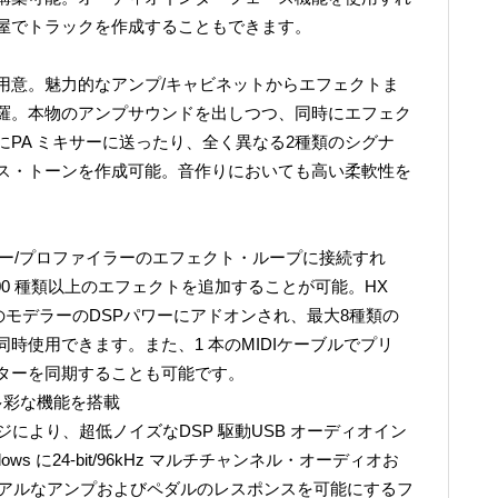
屋でトラックを作成することもできます。
用意。魅力的なアンプ/キャビネットからエフェクトま
羅。本物のアンプサウンドを出しつつ、同時にエフェク
PA ミキサーに送ったり、全く異なる2種類のシグナ
ス・トーンを作成可能。音作りにおいても高い柔軟性を
モデラー/プロファイラーのエフェクト・ループに接続すれ
00 種類以上のエフェクトを追加することが可能。HX
ちのモデラーのDSPパワーにアドオンされ、最大8種類の
時使用できます。また、1 本のMIDIケーブルでプリ
ターを同期することも可能です。
多彩な機能を搭載
ンジにより、超低ノイズなDSP 駆動USB オーディオイン
ws に24-bit/96kHz マルチチャンネル・オーディオお
リアルなアンプおよびペダルのレスポンスを可能にするフ