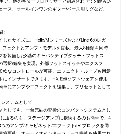
ライブ用ギア、他のギタープロセッサーと組み合わせての踏み込
ェース、オールインワンのギター/ベース用リグなど、
機能
サイズに、Helix/MシリーズおよびLine 6のレガ
のエフェクトとアンプ・モデルを搭載。最大8種類を同時
ングを装備した8基のキャパシティブタッチ・フットス
の選択/編集を実現。外部フットスイッチやエクスプ
柔軟なコントロールが可能。エフェクト・ループも用意
にインサートできます。HX Editソフトウェアを使用
簡単にアンプやエフェクトを編集し、プリセットとして
トシステムとして
材としても、一台完結の究極のコンパクトシステムとし
トに送るのも、ステージアンプに接続するのも簡単で、4
のアンプ/キャビネット/エフェクト/IR ブロックを同
構築可能。オーディオインターフェース機能を使用すれ