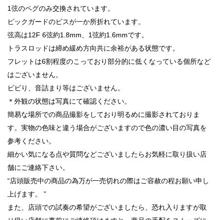
1弦のペグのみ交換されています。
ピックガードのビスが一か所折れています。
弦高は12F 6弦約1.8mm、1弦約1.6mmです。
トラスロッドは締め緩め方向共に余裕がある状態です。
フレットは6割程度のこっており部分的に低くなっている個所など
はございません。
ビビり、音詰まり等はございません。
＊外観の状態は写真にて確認ください。
簡易な場所での商品撮影をしており明るめに撮影されておりま
す。実物の色味と違う場合がございますので色の濃い目の写真を
参考ください。
細かい気になる点や質問などございましたらお気軽に取り扱い店
舗にご連絡下さい。
“店頭販売中の商品の為万が一売切れの際はご容赦の程お願い申し
上げます。 ”
また、店頭での試奏の希望がございましたら、恐れ入りますが取