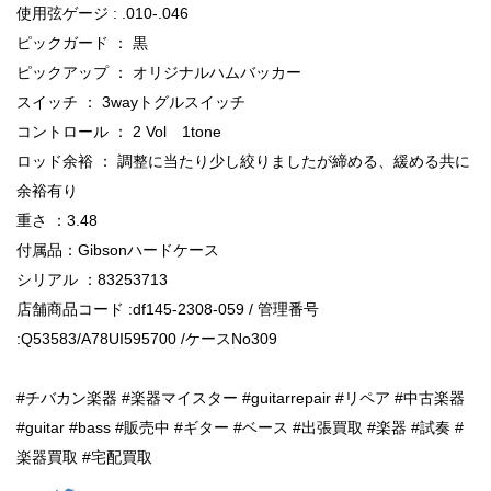
使用弦ゲージ : .010-.046
ピックガード ： 黒
ピックアップ ： オリジナルハムバッカー
スイッチ ： 3wayトグルスイッチ
コントロール ： 2 Vol 1tone
ロッド余裕 ： 調整に当たり少し絞りましたが締める、緩める共に
余裕有り
重さ ：3.48
付属品：Gibsonハードケース
シリアル ：83253713
店舗商品コード :df145-2308-059 / 管理番号
:Q53583/A78UI595700 /ケースNo309
#チバカン楽器 #楽器マイスター #guitarrepair #リペア #中古楽器
#guitar #bass #販売中 #ギター #ベース #出張買取 #楽器 #試奏 #
楽器買取 #宅配買取