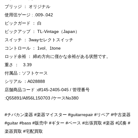
ブリッジ ： オリジナル
使用弦ゲージ : .009-.042
ピックガード ： 白
ピックアップ ： TL-Vintage（Japan）
スイッチ ： 3wayセレクトスイッチ
コントロール ： 1vol、1tone
ロッド余裕 ： 締め方向に僅かな余裕がある状態です。
重さ ： 3.39
付属品：ソフトケース
シリアル ：A028888
店舗商品コード :df145-2405-045 / 管理番号
:Q55891/A856L150703 /ケースNo380
#チバカン楽器 #楽器マイスター #guitarrepair #リペア #中古楽器
#guitar #bass #販売中 #ギター #ベース #出張買取 #楽器 #試奏 #
楽器買取 #宅配買取