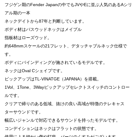
フジゲン期のFender Japanの中でもJVやEに並ぶ人気のあるAシリ
アル期の一本
ネックデイトから87年と判断しています。
ボディ材はバスウッドネックはメイプル
指板材はローズウッド。
約648mmスケールの21フレット、デタッチャブルネック仕様で
す。
ボディにバインディングが施されているモデルです。
ネックはOval Cシェイプです。
ピックアップはTL-VINATGE（JAPANA）を搭載。
1Vol、1Tone、3Wayピックアップセレクトスイッチのコントロー
ルです。
クリアで締りのある低域、抜けの良い高域が特徴のテレキャス
ターサウンドです。
幅広いジャンルで対応できるサウンドを持ったモデルです。
コンデイションはネックはフラットの状態です。
使用による細かい傷や打痕、パーツのくすみがございます。