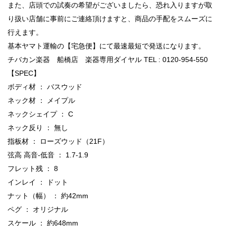
また、店頭での試奏の希望がございましたら、恐れ入りますが取
り扱い店舗に事前にご連絡頂けますと、商品の手配をスムーズに
行えます。
基本ヤマト運輸の【宅急便】にて最速最短で発送になります。
チバカン楽器 船橋店 楽器専用ダイヤル TEL : 0120-954-550
【SPEC】
ボディ材 ： バスウッド
ネック材 ： メイプル
ネックシェイプ ： C
ネック反り ： 無し
指板材 ： ローズウッド（21F）
弦高 高音-低音 ： 1.7-1.9
フレット残 ： 8
インレイ ： ドット
ナット（幅） ： 約42mm
ペグ ： オリジナル
スケール ： 約648mm