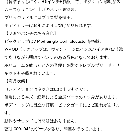
（音詰まりしにくい9.5インチR指板）で、ポジション移動がス
ムースなサテン仕上げのネック裏塗装。
ブリッジサドルにはブラス製を採用。
ボディカラーは経年により日焼けが見られます。
【明瞭でパンチのある音色】
ピックアップはV-Mod Single-Coil Telecasterを搭載。
V-MODピックアップは、ヴィンテージにインスパイアされた設計
でありながら明瞭でパンチのある音色となっております。
ボリュームを絞ったときの音痩せを防ぐトレブルブリード・サー
キットも搭載されています。
【商品状態】
コンディションはネックはほぼまっすぐです。
使用によるキズ、経年による金属パーツのくすみがあります。
ボディエッジに目立つ打痕、ピックガードにヒビ割れがありま
す。
動作やサウンドには問題はありません。
弦は.009-.042のゲージを張り、調整を行っています。