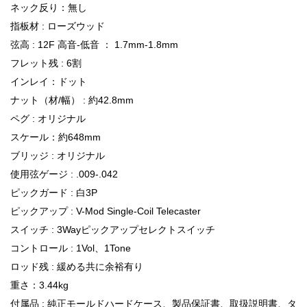
ネック反り：無し
指板材 : ローズウッド
弦高 : 12F 高音-低音 ： 1.7mm-1.8mm
フレット残 : 6割
インレイ：ドット
ナット（材/幅） : 約42.8mm
ペグ : オリジナル
スケール：約648mm
ブリッジ : オリジナル
使用弦ゲージ : .009-.042
ピックガード : 白3P
ピックアップ : V-Mod Single-Coil Telecaster
スイッチ : 3Wayピックアップセレクトスイッチ
コントロール : 1Vol、1Tone
ロッド残 : 緩める共に余裕有り
重さ：3.44kg
付属品 : 純正モールドハードケース、製品保証書、取扱説明書、タ