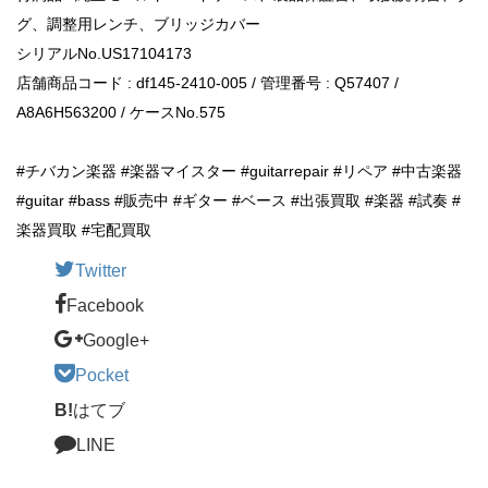
グ、調整用レンチ、ブリッジカバー
シリアルNo.US17104173
店舗商品コード : df145-2410-005 / 管理番号 : Q57407 /
A8A6H563200 / ケースNo.575
#チバカン楽器 #楽器マイスター #guitarrepair #リペア #中古楽器
#guitar #bass #販売中 #ギター #ベース #出張買取 #楽器 #試奏 #
楽器買取 #宅配買取
Twitter
Facebook
Google+
Pocket
B!
はてブ
LINE