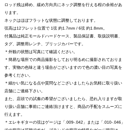
ロッド残は締め、緩め方向共にネック調整を行える程の余裕があ
ります。
ネックはほぼフラットな状態に調整しております。
弦高は12フレット位置で 1弦 約1.7mm / 6弦 約1.8mm。
付属品は純正モールドハードケース、製品保証書、取扱説明書、
タグ、調整用レンチ、ブリッジカバーです。
＊外観の状態は写真にて確認ください。
＊簡易な場所での商品撮影をしており明るめに撮影されておりま
す。実物の色味と違う場合がございますので色の濃い目の写真を
参考ください。
＊細かい気になる点や質問などございましたらお気軽に取り扱い
店舗にご連絡下さい。
また、店頭での試奏の希望がございましたら、恐れ入りますが取
り扱い店舗に事前にご連絡頂けますと、商品の手配をスムーズに
行えます。
＊エレキギターの弦はゲージは「.009-.042」または「.010-.046」
での指定は可能ですが、ブランドの指定や特殊なゲージ指定は