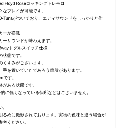
ed Floyd Roseロッキングトレモロ
クなプレイが可能です。
D-Tunaがついており、エディサウンドをしっかりと作
カーが搭載
カーサウンドが味わえます。
3wayトグルスイッチ仕様
の状態です。
のくすみがございます。
、手を置いていたであろう箇所があります。
6mmです。
裕がある状態です。
分的に低くなっている個所などはございません。
。
い。
明るめに撮影されております。実物の色味と違う場合が
参考ください。