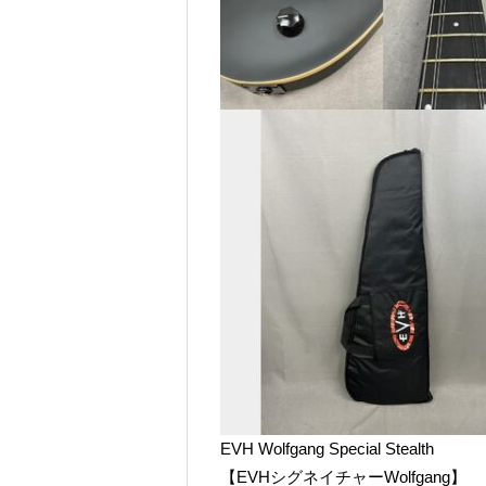
EVH Wolfgang Special Stealth
【EVHシグネイチャーWolfgang】