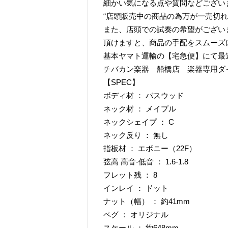
細かい気になる点や質問などござい
“店頭販売中の商品の為万が一売切れ
また、店頭での試奏の希望がござい
頂けますと、商品の手配をスムーズ
基本ヤマト運輸の【宅急便】にて最
チバカン楽器 船橋店 楽器専用ダイヤル TE
【SPEC】
ボディ材 ： バスウッド
ネック材 ： メイプル
ネックシェイプ ： C
ネック反り ： 無し
指板材 ： エボニー（22F）
弦高 高音-低音 ： 1.6-1.8
フレット残 ： 8
インレイ ： ドット
ナット（幅） ： 約41mm
ペグ ： オリジナル
スケール ： 約648mm