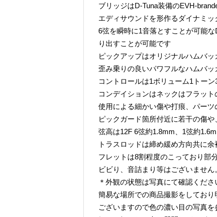
ブリッジはD-Tuna装備のEVH-brand
エディサウンドを形作るダイナミッ
6弦を瞬時に1音落とすことが可能な
り出すことが可能です
ピックアップはオリジナルハムバッ
歪み乗りの良いパワフルなハムバッ
コントロールは1ボリューム1トーン
コンデイションはネックはフラット
使用による細かい傷や打痕、パーツ
ピックガード箇所付近に若干の傷や
弦高は12F 6弦約1.8mm、1弦約1.
トラスロッドは締め緩め方向共に余
フレットは8割程度のこっており部
ビビり、音詰まり等はございません
＊外観の状態は写真にて確認くださ
簡易な場所での商品撮影をしており
ございますので色の濃い目の写真を