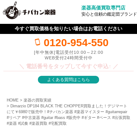
楽器高価買取専門店
安心と信頼の鑑定団ブランド
今すぐ買取価格を知りたい場合はお電話ください
0120-954-550
[年中無休]電話受付10:00～22:00
WEB受付24時間受付中
＼ 電話番号をタップして今すぐ申込↑ ／
よくある質問はこちら
HOME
楽器の買取実績
Dimarzio DP184 BLACK THE CHOPPER買取ました！デジマート
にて￥6980で販売中！#チバカン楽器 #楽器マイスター #guitarrepair
#リペア #中古楽器 #guitar #bass #販売中 #ギター #ベース #出張買取
#楽器 #試奏 #楽器買取 #宅配買取