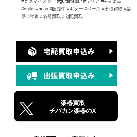
#楽器マイスター #guitarrepair #リペア #中古楽器
#guitar #bass #販売中 #ギター #ベース #出張買取 #楽
器 #試奏 #楽器買取 #宅配買取
楽器買取
チバカン楽器のX