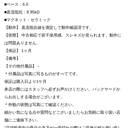
■ベース：6.0
■直流抵抗：8.95kΩ
■マグネット：セラミック
【動作】 直流抵抗値を測定して動作確認済です。
【状態】 中古相応で若干使用感、スレキズが見られます。動作に
は問題ありません。
【保証】 1ヶ月
【備考】
【その他付属品】－
＊付属品は写真に写るものがすべてです。
保証は購入日より1ケ月
来店の際にはスタッフへ必ずお声かけください。バックヤードか
らお出しする場合がございます。
＊外観の状態は写真にて確認ください。
細かい気になる点や質問などございましたらお気軽に取り扱い店
舗にご連絡下さい。
“店頭販売中の商品の為万が一売切れの際はご容赦の程お願い申し