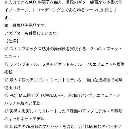
を入力できるAUX IN端子を備え、普段のギター練習から本番のラ
イブステージ、レコーディングまであらゆるシーンに対応しま
す。
箱、付属品等完品です。
アダプターも付属しています。
【仕様】
◎ ストンプボックス感覚の操作性を実現する、３つのエフェクト
ユニット
◎ ５アンプモデル、５キャビネットモデル、７0エフェクトを標準
搭載
◎ 最大７個のアンプ／エフェクトモデルを、自由な接続順で同時
使用可能
◎ PC／Mac用アプリやWEBから、追加のアンプ／エフェクト／
パッチを続々と配信
◎ 実機を忠実にエミュレートした５種類のアンプモデル＋５種類
のキャビネットモデル
◎ 即戦力の75種類のプリセットを含む、合計150種類のパッチメ