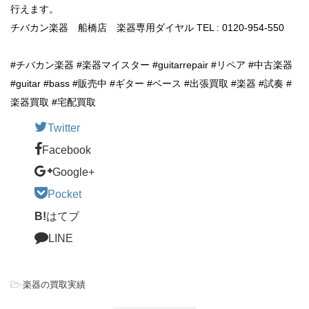
行えます。
チバカン楽器 船橋店 楽器専用ダイヤル TEL : 0120-954-550
#チバカン楽器 #楽器マイスター #guitarrepair #リペア #中古楽器
#guitar #bass #販売中 #ギター #ベース #出張買取 #楽器 #試奏 #
楽器買取 #宅配買取
Twitter
Facebook
Google+
Pocket
B!
はてブ
LINE
-
楽器の買取実績