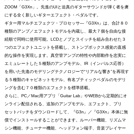
ZOOM「G3Xn」。先進のUIと迫真のギターサウンドが弾く者を虜
にする全く新しいギターエフェクト・ペダルです。
ギター用マルチエフェクツ・プロセッサ―『G3Xn』は、合計８０
種類のアンプ／エフェクトモデルを内蔵し、最大７個を自由な接
続順で同時に使用可能。LCDとノブとスイッチを組み合わせた３
つのエフェクトユニットを搭載し、ストンプボックス感覚の直感
的な操作を実現します。真空管アンプの特性や内部動作を忠実に
エミュレートした５種類のアンプモデル、IR（インパルス応答）
を用いた先進のモデリングテクノロジーで“リアルな響き”を再現す
る５種類のキャビネットモデル、有名ブティックペダルのモデリ
ングを含む７０種類のエフェクトを標準搭載。
さらに、PC／Mac用アプリ「Guitar Lab」やWEBから定期的にオ
ンライン配信される、追加のアンプモデル、エフェクト、プリ
セットパッチをダウンロードして、『G3n』／『G3Xn』本体に無
償でインストールすることができます。ルーパー機能、リズムマ
シン機能、チューナー機能、ヘッドフォン端子、音楽プレイヤー