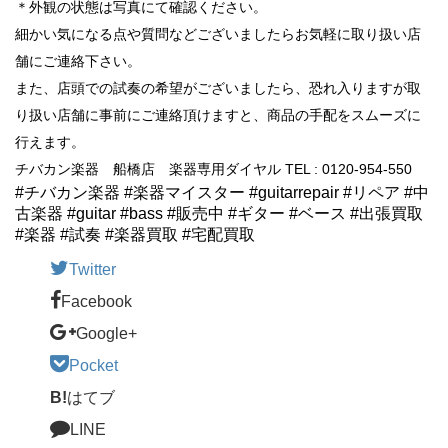
＊外観の状態は写真にて確認ください。
細かい気になる点や質問などございましたらお気軽に取り扱い店
舗にご連絡下さい。
また、店頭での試奏の希望がございましたら、恐れ入りますが取
り扱い店舗に事前にご連絡頂けますと、商品の手配をスムーズに
行えます。
チバカン楽器 船橋店 楽器専用ダイヤル TEL : 0120-954-550
#チバカン楽器 #楽器マイスター #guitarrepair #リペア #中
古楽器 #guitar #bass #販売中 #ギター #ベース #出張買取
#楽器 #試奏 #楽器買取 #宅配買取
Twitter
Facebook
Google+
Pocket
B!
はてブ
LINE