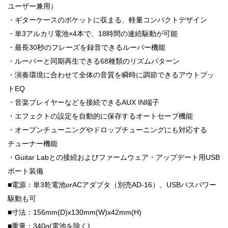
ユーザー兼用）
・ギターケースのポケットに収まる、軽量コンパクトデザイン
・単3アルカリ電池×4本で、18時間の連続駆動が可能
・最長30秒のフレーズを録音できるルーパー機能
・ルーパーと同期再生できる68種類のリズムパターン
・演奏環境に合わせて全体の音質を瞬時に調節できるアウトプッ
トEQ
・音楽プレイヤーなどを接続できるAUX IN端子
・エフェクトの設定を自動的に保存するオートセーブ機能
・オープンチューニングやドロップチューニングにも対応する
チューナー機能
・Guitar Labとの接続およびファームウェア・アップデート用USB
ポート装備
■電源：単3乾電池orACアダプタ（別売AD-16）、USBバスパワー
駆動も可
■寸法：156mm(D)x130mm(W)x42mm(H)
■重量：340g(電池を除く)