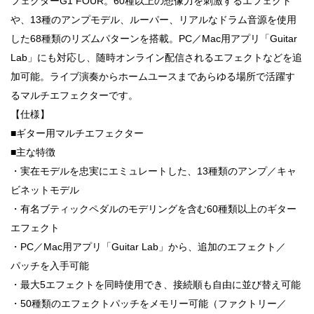
フェクターG1 FOUR。60種以上の想像力を刺激するエフェクト
や、13種のアンプモデル、ルーパー、リアルなドラム音源を使用
した68種類のリズムパターンを搭載。PC／Mac用アプリ「Guitar
Lab」にも対応し、随時オンライン配信されるエフェクトなどを追
加可能。ライブ演奏からホームユースまであらゆる場所で活躍す
るマルチエフェクターです。
【仕様】
■ギター用マルチエフェクター
■主な特徴
・実在モデルを忠実にエミュレートした、13種類のアンプ／キャ
ビネットモデル
・有名ブティックペダルのモデリングを含む60種類以上のギター
エフェクト
・PC／Mac用アプリ「Guitar Lab」から、追加のエフェクト／
パッチを入手可能
・最大5エフェクトを同時使用でき、接続順も自由に並び替え可能
・50種類のエフェクトパッチをメモリー可能（ファクトリー／