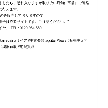
ましたら、恐れ入りますが取り扱い店舗に事前にご連絡
に行えます。
でのみ販売しておりますので
場合は詐欺サイトです。ご注意ください。”
L : 0120-954-550
epair #リペア #中古楽器 #guitar #bass #販売中 #ギ
奏 #楽器買取 #宅配買取