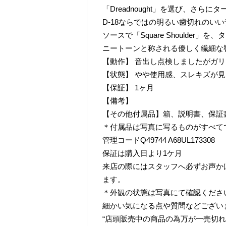
「Dreadnought」を選び、さらにタ
D-18ならではの明るい歯切れのいい音色
ソースで「Square Shoulder」
ニートーンと称される優しく繊細な
【動作】 音出し点検しましたがガ
【状態】 やや使用感、スレキズが
【保証】 1ヶ月
【備考】
【その他付属品】箱、説明書、保証
＊付属品は写真に写るものがすべて
管理コードQ49744 A68UL173308
保証は購入日より1ケ月
来店の際にはスタッフへ必ずお声か
ます。
＊外観の状態は写真にて確認くださ
細かい気になる点や質問などござい
“店頭販売中の商品の為万が一売切れ