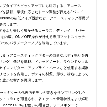
シブタイプのピックアップにも対応する、アコース
プを搭載。環境に応じたトーン調整が行える3バンド
ア-100dBmの超低ノイズ設計など、アコースティック専用プ
提供します。
ドをより美しく響かせるコーラス、ディレイ、リバー
を内蔵。ON／OFF操作が行える専用フットスイッチ、
３つのパラメーターノブを装備しています。
しまうアコースティックギターの自然なボディ鳴りを再
リング」機能を搭載。ドレッドノート、ラウンドショル
、ナイロンギター、アップライトベースなど使用する楽器
プリセットを内蔵し、ボディの材質、形状、構造によって
く豊かな響きを再現します。
ィックギターの代表的モデルの響きをサンプリングした
セット（※）が用意され、各モデルの音響特性をより鮮明
artin D-18をお使いの場合は、ソースギターで