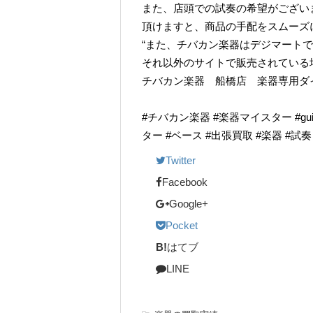
また、店頭での試奏の希望がござい
頂けますと、商品の手配をスムーズ
“また、チバカン楽器はデジマート
それ以外のサイトで販売されている
チバカン楽器 船橋店 楽器専用ダイヤル TE
#チバカン楽器 #楽器マイスター #guitarr
ター #ベース #出張買取 #楽器 #試
Twitter
Facebook
Google+
Pocket
B!
はてブ
LINE