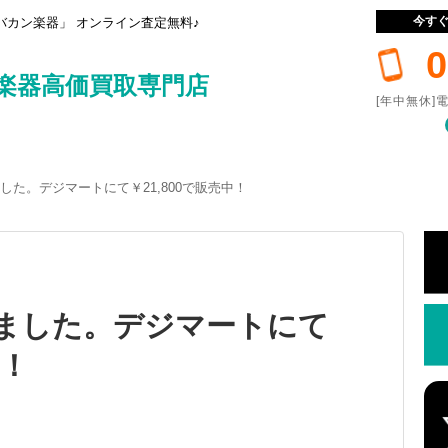
今す
カン楽器」 オンライン査定無料♪
0
楽器高価買取専門店
[年中無休]電
取ました。デジマートにて￥21,800で販売中！
 買取ました。デジマートにて
中！