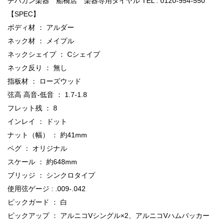
チバカン楽器 船橋店 楽器専用ダイヤル TEL : 0120-954-550
【SPEC】
ボディ材 ： アルダー
ネック材 ： メイプル
ネックシェイプ ： Cシェイプ
ネック反り ： 無し
指板材 ： ローズウッド
弦高 高音-低音 ： 1.7-1.8
フレット残 ： 8
インレイ ： ドット
ナット（幅） ： 約41mm
ペグ ： オリジナル
スケール ： 約648mm
ブリッジ ： シンクロタイプ
使用弦ゲージ : .009-.042
ピックガード ： 白
ピックアップ ： アルニコVシングル×2、アルニコVハムバッカー