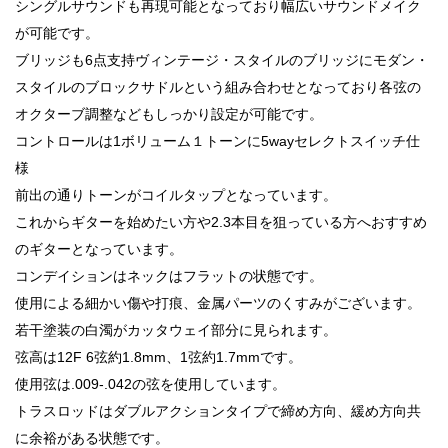
シングルサウンドも再現可能となっており幅広いサウンドメイク
が可能です。
ブリッジも6点支持ヴィンテージ・スタイルのブリッジにモダン・
スタイルのブロックサドルという組み合わせとなっており各弦の
オクターブ調整などもしっかり設定が可能です。
コントロールは1ボリューム１トーンに5wayセレクトスイッチ仕
様
前出の通りトーンがコイルタップとなっています。
これからギターを始めたい方や2.3本目を狙っている方へおすすめ
のギターとなっています。
コンデイションはネックはフラットの状態です。
使用による細かい傷や打痕、金属パーツのくすみがございます。
若干塗装の白濁がカッタウェイ部分に見られます。
弦高は12F 6弦約1.8mm、1弦約1.7mmです。
使用弦は.009-.042の弦を使用しています。
トラスロッドはダブルアクションタイプで締め方向、緩め方向共
に余裕がある状態です。