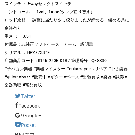
スイッチ ： 5wayセレクトスイッチ
コントロール ： 1vol、1tone(タップ切り替え）
ロッド余裕 ： 調整に当たり少し絞りましたが締める、緩める共に
余裕有り
重さ ： 3.34
付属品：非純正ソフトケース、アーム、説明書
シリアル ：HPZ273379
店舗商品コード :df145-2205-018 / 管理番号 : Q48330
#チバカン楽器 #楽器マイスター #guitarrepair #リペア #中古楽器
#guitar #bass #販売中 #ギター #ベース #出張買取 #楽器 #試奏 #
楽器買取 #宅配買取
Twitter
Facebook
Google+
Pocket
B!
はてブ