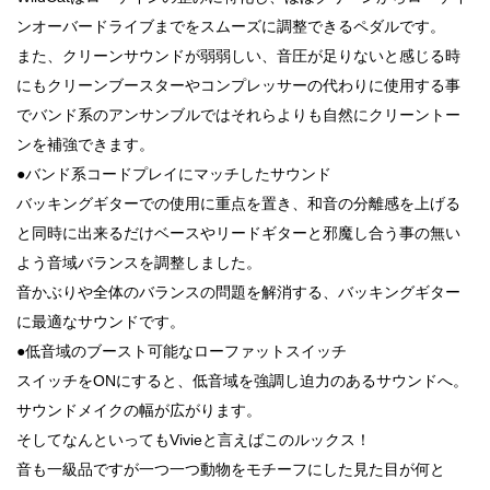
ンオーバードライブまでをスムーズに調整できるペダルです。
また、クリーンサウンドが弱弱しい、音圧が足りないと感じる時
にもクリーンブースターやコンプレッサーの代わりに使用する事
でバンド系のアンサンブルではそれらよりも自然にクリーントー
ンを補強できます。
●バンド系コードプレイにマッチしたサウンド
バッキングギターでの使用に重点を置き、和音の分離感を上げる
と同時に出来るだけベースやリードギターと邪魔し合う事の無い
よう音域バランスを調整しました。
音かぶりや全体のバランスの問題を解消する、バッキングギター
に最適なサウンドです。
●低音域のブースト可能なローファットスイッチ
スイッチをONにすると、低音域を強調し迫力のあるサウンドへ。
サウンドメイクの幅が広がります。
そしてなんといってもVivieと言えばこのルックス！
音も一級品ですが一つ一つ動物をモチーフにした見た目が何と