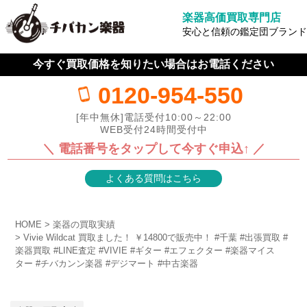
楽器高価買取専門店
安心と信頼の鑑定団ブランド
今すぐ買取価格を知りたい場合はお電話ください
0120-954-550
[年中無休]電話受付10:00～22:00
WEB受付24時間受付中
＼ 電話番号をタップして今すぐ申込↑ ／
よくある質問はこちら
HOME
楽器の買取実績
Vivie Wildcat 買取ました！ ￥14800で販売中！ #千葉 #出張買取 #
楽器買取 #LINE査定 #VIVIE #ギター #エフェクター #楽器マイス
ター #チバカンン楽器 #デジマート #中古楽器