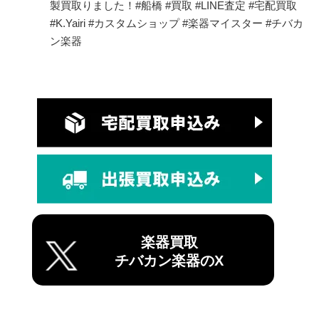
製買取りました！#船橋 #買取 #LINE査定 #宅配買取
#K.Yairi #カスタムショップ #楽器マイスター #チバカ
ン楽器
楽器買取
チバカン楽器のX