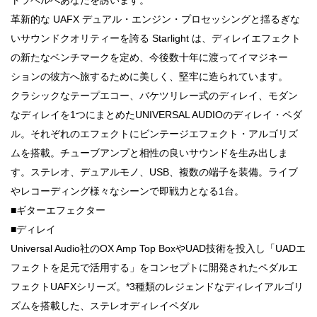
革新的な UAFX デュアル・エンジン・プロセッシングと揺るぎな
いサウンドクオリティーを誇る Starlight は、ディレイエフェクト
の新たなベンチマークを定め、今後数十年に渡ってイマジネー
ションの彼方へ旅するために美しく、堅牢に造られています。
クラシックなテープエコー、バケツリレー式のディレイ、モダン
なディレイを1つにまとめたUNIVERSAL AUDIOのディレイ・ペダ
ル。それぞれのエフェクトにビンテージエフェクト・アルゴリズ
ムを搭載。チューブアンプと相性の良いサウンドを生み出しま
す。ステレオ、デュアルモノ、USB、複数の端子を装備。ライブ
やレコーディング様々なシーンで即戦力となる1台。
■ギターエフェクター
■ディレイ
Universal Audio社のOX Amp Top BoxやUAD技術を投入し「UADエ
フェクトを足元で活用する」をコンセプトに開発されたペダルエ
フェクトUAFXシリーズ。*3種類のレジェンドなディレイアルゴリ
ズムを搭載した、ステレオディレイペダル