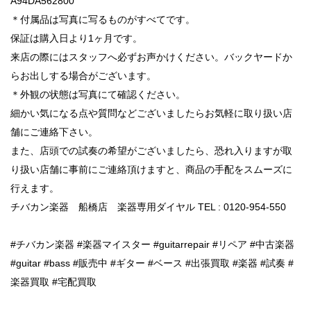
A94DA562800
＊付属品は写真に写るものがすべてです。
保証は購入日より1ヶ月です。
来店の際にはスタッフへ必ずお声かけください。バックヤードか
らお出しする場合がございます。
＊外観の状態は写真にて確認ください。
細かい気になる点や質問などございましたらお気軽に取り扱い店
舗にご連絡下さい。
また、店頭での試奏の希望がございましたら、恐れ入りますが取
り扱い店舗に事前にご連絡頂けますと、商品の手配をスムーズに
行えます。
チバカン楽器 船橋店 楽器専用ダイヤル TEL : 0120-954-550
#チバカン楽器 #楽器マイスター #guitarrepair #リペア #中古楽器
#guitar #bass #販売中 #ギター #ベース #出張買取 #楽器 #試奏 #
楽器買取 #宅配買取