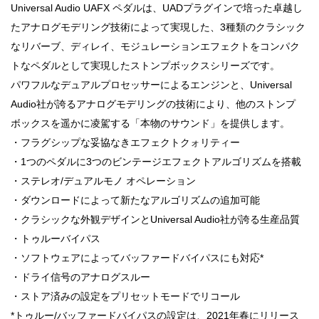
Universal Audio UAFX ペダルは、UADプラグインで培った卓越し
たアナログモデリング技術によって実現した、3種類のクラシック
なリバーブ、ディレイ、モジュレーションエフェクトをコンパク
トなペダルとして実現したストンプボックスシリーズです。
パワフルなデュアルプロセッサーによるエンジンと、Universal
Audio社が誇るアナログモデリングの技術により、他のストンプ
ボックスを遥かに凌駕する「本物のサウンド」を提供します。
・フラグシップな妥協なきエフェクトクォリティー
・1つのペダルに3つのビンテージエフェクトアルゴリズムを搭載
・ステレオ/デュアルモノ オペレーション
・ダウンロードによって新たなアルゴリズムの追加可能
・クラシックな外観デザインとUniversal Audio社が誇る生産品質
・トゥルーバイパス
・ソフトウェアによってバッファードバイパスにも対応*
・ドライ信号のアナログスルー
・ストア済みの設定をプリセットモードでリコール
*トゥルー/バッファードバイパスの設定は、2021年春にリリース